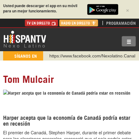
Usted puede descargar el app en su móvil
×
para un mejor funcionamiento.
PROGRAMACIÓN
TV EN DIRECTO
RADIO EN DIRECTO
https://www.facebook.com/Nexolatino.Canal
SÍGANOS EN
https://www.youtube.com/@nexo_latino
http://twitter.com/nexo_latino
Tom Mulcair
https://t.me/hispantvcanal
https://urmedium.com/c/hispantv
WhatsApp y Viber: +98 921 79 29 404
Instagram como: hispan_tv
Harper acepta que la economía de Canadá podría estar
en recesión
El premier de Canadá, Stephen Harper, durante el primer debate
para las elecciones generales, reconoció que el país podría estar