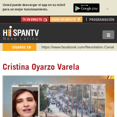
Usted puede descargar el app en su móvil
×
para un mejor funcionamiento.
PROGRAMACIÓN
TV EN DIRECTO
RADIO EN DIRECTO
https://www.facebook.com/Nexolatino.Canal
SÍGANOS EN
https://www.youtube.com/@nexo_latino
http://twitter.com/nexo_latino
Cristina Oyarzo Varela
https://t.me/hispantvcanal
https://urmedium.com/c/hispantv
WhatsApp y Viber: +98 921 79 29 404
Instagram como: hispan_tv