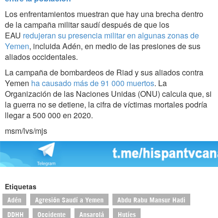
Los enfrentamientos muestran que hay una brecha dentro
de la campaña militar saudí después de que los
EAU
redujeran su presencia militar en algunas zonas de
Yemen
, incluida Adén, en medio de las presiones de sus
aliados occidentales.
La campaña de bombardeos de Riad y sus aliados contra
Yemen
ha causado más de 91 000 muertos
. La
Organización de las Naciones Unidas (ONU) calcula que, si
la guerra no se detiene, la cifra de víctimas mortales podría
llegar a 500 000 en 2020.
msm/lvs/mjs
Etiquetas
Adén
Agresión Saudí a Yemen
Abdu Rabu Mansur Hadi
DDHH
Occidente
Ansarolá
Hutíes