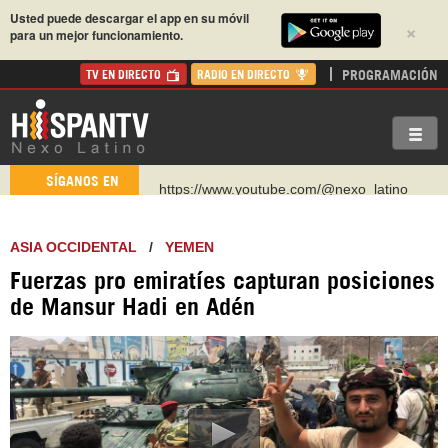
Usted puede descargar el app en su móvil
×
para un mejor funcionamiento.
PROGRAMACIÓN
TV EN DIRECTO
RADIO EN DIRECTO
https://www.youtube.com/@nexo_latino
SÍGANOS EN
http://twitter.com/nexo_latino
https://t.me/hispantvcanal
ASIA OCCIDENTAL
/
YEMEN
https://urmedium.com/c/hispantv
Fuerzas pro emiratíes capturan posiciones
WhatsApp y Viber: +98 921 79 29 404
de Mansur Hadi en Adén
Instagram como: hispan_tv
https://www.facebook.com/Nexolatino.Canal