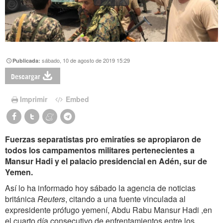
sábado, 10 de agosto de 2019 15:29
Publicada:
Descargar
Imprimir
Embed
Fuerzas separatistas pro emiratíes se apropiaron de
todos los campamentos militares pertenecientes a
Mansur Hadi y el palacio presidencial en Adén, sur de
Yemen.
Así lo ha informado hoy sábado la agencia de noticias
británica
Reuters
, citando a una fuente vinculada al
expresidente prófugo yemení, Abdu Rabu Mansur Hadi ,en
el cuarto día consecutivo de enfrentamientos entre los