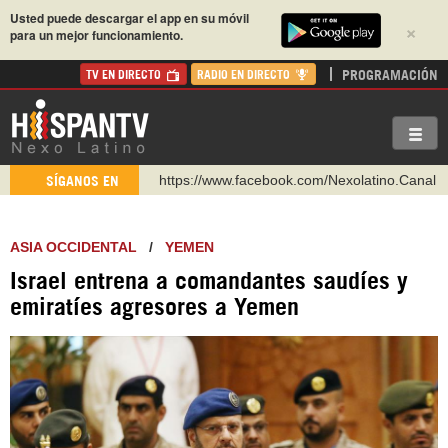
Usted puede descargar el app en su móvil
×
para un mejor funcionamiento.
PROGRAMACIÓN
TV EN DIRECTO
RADIO EN DIRECTO
https://www.facebook.com/Nexolatino.Canal
SÍGANOS EN
https://www.youtube.com/@nexo_latino
http://twitter.com/nexo_latino
ASIA OCCIDENTAL
/
YEMEN
https://t.me/hispantvcanal
Israel entrena a comandantes saudíes y
https://urmedium.com/c/hispantv
emiratíes agresores a Yemen
WhatsApp y Viber: +98 921 79 29 404
Instagram como: hispan_tv