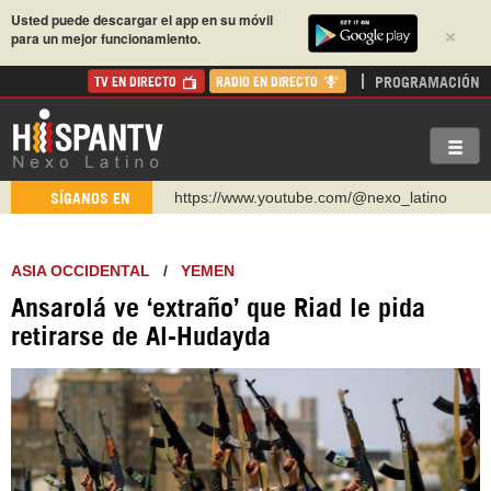
Usted puede descargar el app en su móvil
×
para un mejor funcionamiento.
PROGRAMACIÓN
TV EN DIRECTO
RADIO EN DIRECTO
https://www.youtube.com/@nexo_latino
SÍGANOS EN
http://twitter.com/nexo_latino
https://t.me/hispantvcanal
ASIA OCCIDENTAL
/
YEMEN
https://urmedium.com/c/hispantv
Ansarolá ve ‘extraño’ que Riad le pida
WhatsApp y Viber: +98 921 79 29 404
retirarse de Al-Hudayda
Instagram como: hispan_tv
https://www.facebook.com/Nexolatino.Canal