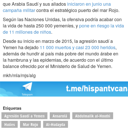
que Arabia Saudí y sus aliados
iniciaron en junio una
campaña militar
contra el estratégico puerto del mar Rojo.
Según las Naciones Unidas, la ofensiva podría acabar con
la vida de hasta 250 000 yemeníes, y
pone en riesgo la vida
de 11 millones de niños
.
Desde su inicio en marzo de 2015, la agresión saudí a
Yemen ha dejado
11 000 muertos y casi 23 000 heridos
,
además de hundir al país más pobre del mundo árabe en
la hambruna y las epidemias, de acuerdo con el último
balance ofrecido por el Ministerio de Salud de Yemen.
mkh/mla/mjs/alg
Etiquetas
Agresión Saudí a Yemen
Ansarolá
Abdulmalik al-Houthi
Hutíes
Mar Rojo
Al-Hudayda