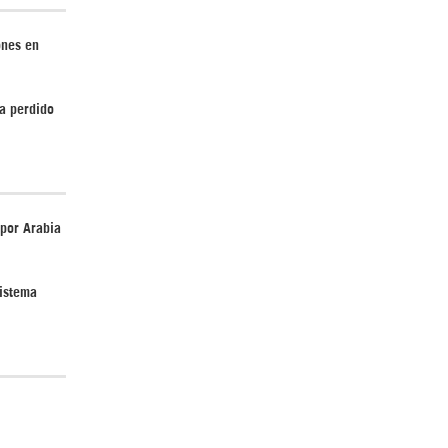
ones en
a perdido
¿Cómo será el Golfo Pérsico sin EEUU?
por Arabia
sistema
¿Por qué Estados Unidos no puede vencer
a Irán? |GrinGo!