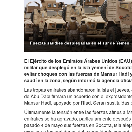
Fuerzas saudíes desplegadas en el sur de Yemen.
El Ejército de los Emiratos Árabes Unidos (EAU) 
militar que desplegó en la isla yemení de Socotr
evitar choques con las fuerzas de Mansur Hadi y
saudí en la zona, según informó la agencia ofici
Las tropas emiratíes abandonaron la isla el jueves
de Abu Dabi firmara un acuerdo con el expresident
Mansur Hadi, apoyado por Riad. Serán sustituidas p
Últimamente la tensión entre las fuerzas afines a M
emiratíes se ha agravado, particularmente despué
pasado 4 de mayo sus fuerzas en Socotra, isla aleja
expulsar a los partidarios del expresidente yemení.