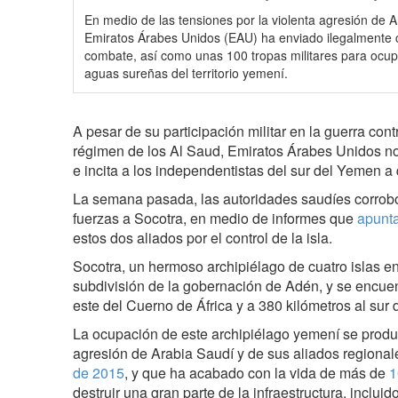
En medio de las tensiones por la violenta agresión de 
Emiratos Árabes Unidos (EAU) ha enviado ilegalmente 
combate, así como unas 100 tropas militares para ocupar
aguas sureñas del territorio yemení.
A pesar de su participación militar en la guerra co
régimen de los Al Saud, Emiratos Árabes Unidos 
e incita a los independentistas del sur del Yemen a
La semana pasada, las autoridades saudíes corrob
fuerzas a Socotra, en medio de informes que
apunta
estos dos aliados por el control de la isla.
Socotra, un hermoso archipiélago de cuatro islas en
subdivisión de la gobernación de Adén, y se encuen
este del Cuerno de África y a 380 kilómetros al sur 
La ocupación de este archipiélago yemení se produ
agresión de Arabia Saudí y de sus aliados regiona
de 2015
, y que ha acabado con la vida de más de
1
destruir una gran parte de la infraestructura, inclui