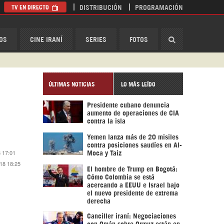
TV EN DIRECTO
DISTRIBUCIÓN
PROGRAMACIÓN
HispanTV
OS
CINE IRANÍ
SERIES
FOTOS
ÚLTIMAS NOTICIAS
LO MÁS LEÍDO
Presidente cubano denuncia
aumento de operaciones de CIA
contra la isla
Yemen lanza más de 20 misiles
contra posiciones saudíes en Al-
 17:01
Moca y Taiz
18 18:25
El hombre de Trump en Bogotá:
Cómo Colombia se está
acercando a EEUU e Israel bajo
el nuevo presidente de extrema
derecha
Canciller iraní: Negociaciones
con Omán sobre Ormuz están en