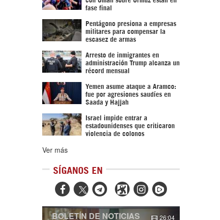
fase final
Pentágono presiona a empresas
militares para compensar la
escasez de armas
Arresto de inmigrantes en
administración Trump alcanza un
récord mensual
Yemen asume ataque a Aramco:
fue por agresiones saudíes en
Saada y Hajjah
Israel impide entrar a
estadounidenses que criticaron
violencia de colonos
Ver más
SÍGANOS EN



BOLETÍN DE NOTICIAS
26:04