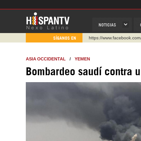
NOTICIAS
https://www.facebook.com
SÍGANOS EN
https://www.youtube.com/
http://twitter.com/nexo_lat
ASIA OCCIDENTAL
/
YEMEN
https://t.me/hispantvcanal
Bombardeo saudí contra 
https://urmedium.com/c/h
WhatsApp y Viber: +98 92
Instagram como: hispan_t