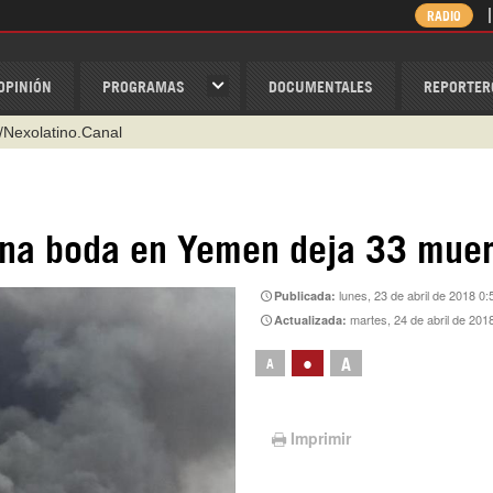
RADIO
OPINIÓN
PROGRAMAS
DOCUMENTALES
REPORTER
/Nexolatino.Canal
@nexo_latino
ino
una boda en Yemen deja 33 muer
ispantv
lunes, 23 de abril de 2018 0:
Publicada:
1 79 29 404
martes, 24 de abril de 201
Actualizada:
v
•
A
A
Imprimir