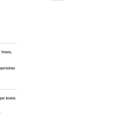
El Hombre eterno | Parte 2
n Yemen,
mperialista
CGRI de Irán asesta duros golpes a EEUU
con ataque simultáneo en Asia Occidental |
Detrás de la Razón
por Arabia