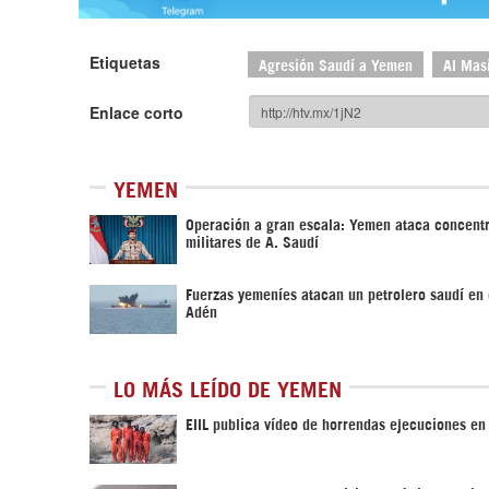
Etiquetas
Agresión Saudí a Yemen
Al Mas
Enlace corto
YEMEN
Operación a gran escala: Yemen ataca concent
militares de A. Saudí
Fuerzas yemeníes atacan un petrolero saudí en 
Adén
LO MÁS LEÍDO DE YEMEN
EIIL publica vídeo de horrendas ejecuciones e