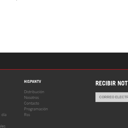
S
HISPANTV
RECIBIR NOT
Distribución
Nosotros
Contacto
Programación
l día
Rss
les