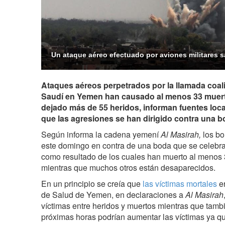
Un ataque aéreo efectuado por aviones militares 
Ataques aéreos perpetrados por la llamada coali
Saudí en Yemen han causado al menos 33 muert
dejado más de 55 heridos, informan fuentes loc
que las agresiones se han dirigido contra una b
Según informa la cadena yemení
Al Masirah,
los b
este domingo en contra de una boda que se celebra
como resultado de los cuales han muerto al menos 3
mientras que muchos otros están desaparecidos.
En un principio se creía que
las víctimas mortales
er
de Salud de Yemen, en declaraciones a
Al Masirah
víctimas entre heridos y muertos mientras que tambi
próximas horas podrían aumentar las víctimas ya q