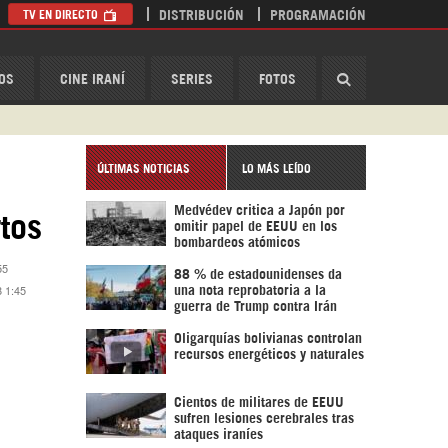
TV EN DIRECTO
DISTRIBUCIÓN
PROGRAMACIÓN
HispanTV
OS
CINE IRANÍ
SERIES
FOTOS
ÚLTIMAS NOTICIAS
LO MÁS LEÍDO
Medvédev critica a Japón por
tos
omitir papel de EEUU en los
bombardeos atómicos
55
88 % de estadounidenses da
8 1:45
una nota reprobatoria a la
guerra de Trump contra Irán
Oligarquías bolivianas controlan
recursos energéticos y naturales
Cientos de militares de EEUU
sufren lesiones cerebrales tras
ataques iraníes