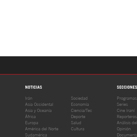
NOTICIAS
SECCIONE
Irán
Sociedad
Programas
Asia Occidental
Economía
Series
Asia y Oceanía
Ciencia/Tec
Cine Iraní
África
Deporte
Reporteros
Europa
Salud
Análisis de
América del Norte
Cultura
Opinión
Sudamérica
Documenta