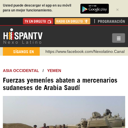
Usted puede descargar el app en su móvil
×
para un mejor funcionamiento.
PROGRAMACIÓN
TV EN DIRECTO
RADIO EN DIRECTO
https://www.facebook.com/Nexolatino.Canal
SÍGANOS EN
https://www.youtube.com/@nexo_latino
http://twitter.com/nexo_latino
ASIA OCCIDENTAL
/
YEMEN
https://t.me/hispantvcanal
Fuerzas yemeníes abaten a mercenarios
https://urmedium.com/c/hispantv
sudaneses de Arabia Saudí
WhatsApp y Viber: +98 921 79 29 404
Instagram como: hispan_tv