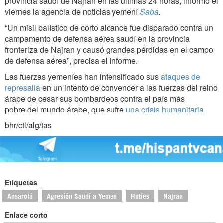
provincia saudí de Najran en las últimas 24 horas, informó el
viernes la agencia de noticias yemení
Saba
.
“Un misil balístico de corto alcance fue disparado contra un
campamento de defensa aérea saudí en la provincia
fronteriza de Najran y causó grandes pérdidas en el campo
de defensa aérea”, precisa el informe.
Las fuerzas yemeníes han intensificado sus
ataques de
represalia
en un intento de convencer a las fuerzas del reino
árabe de cesar sus bombardeos contra el país más
pobre del mundo árabe, que sufre
una crisis humanitaria
.
bhr/ctl/alg/tas
Etiquetas
Ansarolá
Agresión Saudí a Yemen
Hutíes
Najran
Enlace corto