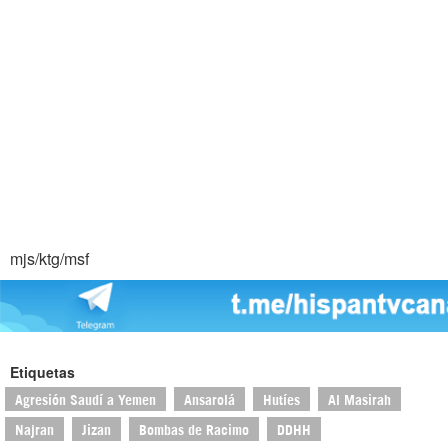
mjs/ktg/msf
Etiquetas
Agresión Saudí a Yemen
Ansarolá
Hutíes
Al Masirah
Najran
Jizan
Bombas de Racimo
DDHH