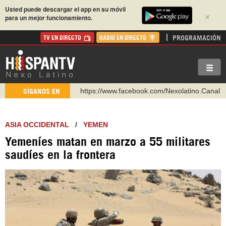
Usted puede descargar el app en su móvil
×
para un mejor funcionamiento.
PROGRAMACIÓN
TV EN DIRECTO
RADIO EN DIRECTO
https://www.facebook.com/Nexolatino.Canal
SÍGANOS EN
https://www.youtube.com/@nexo_latino
http://twitter.com/nexo_latino
ASIA OCCIDENTAL
/
YEMEN
https://t.me/hispantvcanal
Yemeníes matan en marzo a 55 militares
https://urmedium.com/c/hispantv
saudíes en la frontera
WhatsApp y Viber: +98 921 79 29 404
Instagram como: hispan_tv