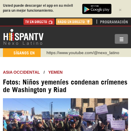
Usted puede descargar el app en su móvil
×
para un mejor funcionamiento.
PROGRAMACIÓN
TV EN DIRECTO
RADIO EN DIRECTO
https://www.youtube.com/@nexo_latino
SÍGANOS EN
http://twitter.com/nexo_latino
https://t.me/hispantvcanal
ASIA OCCIDENTAL
/
YEMEN
https://urmedium.com/c/hispantv
Fotos: Niños yemeníes condenan crímenes
WhatsApp y Viber: +98 921 79 29 404
de Washington y Riad
Instagram como: hispan_tv
https://www.facebook.com/Nexolatino.Canal