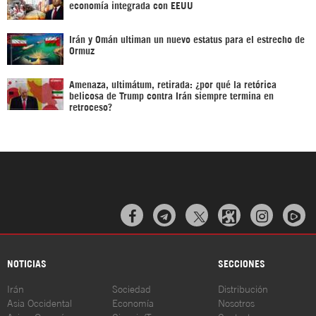
economía integrada con EEUU
Irán y Omán ultiman un nuevo estatus para el estrecho de
Ormuz
Amenaza, ultimátum, retirada: ¿por qué la retórica
belicosa de Trump contra Irán siempre termina en
retroceso?



NOTICIAS
SECCIONES
Irán
Sociedad
Distribución
Asia Occidental
Economía
Nosotros