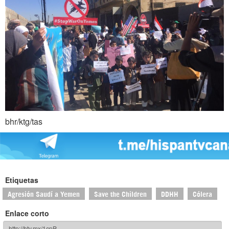
bhr/ktg/tas
Etiquetas
Agresión Saudí a Yemen
Save the Children
DDHH
Cólera
Enlace corto