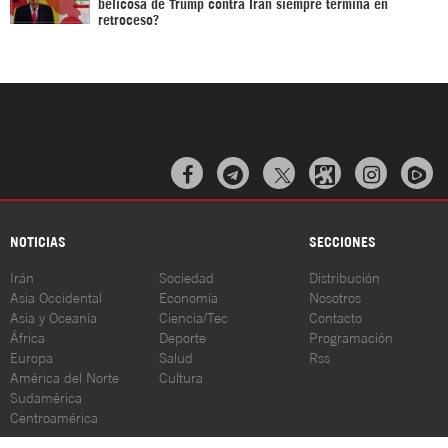
belicosa de Trump contra Irán siempre termina en
retroceso?



NOTICIAS
SECCIONES
Irán
Sociedad
Distribución
Asia Occidental
Economía
Nosotros
Asia y Oceanía
Ciencia/Tec
Contacto
África
Deporte
Programación
Europa
Salud
Rss
América del Norte
Cultura
Sudamérica
Centroamérica