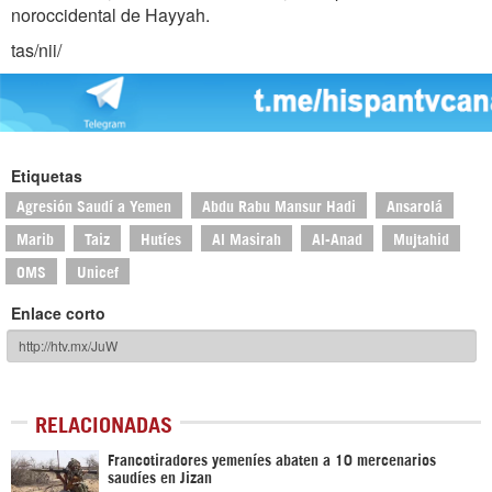
noroccidental de Hayyah.
tas/nii/
Etiquetas
Agresión Saudí a Yemen
Abdu Rabu Mansur Hadi
Ansarolá
Marib
Taiz
Hutíes
Al Masirah
Al-Anad
Mujtahid
OMS
Unicef
Enlace corto
RELACIONADAS
Francotiradores yemeníes abaten a 10 mercenarios
saudíes en Jizan