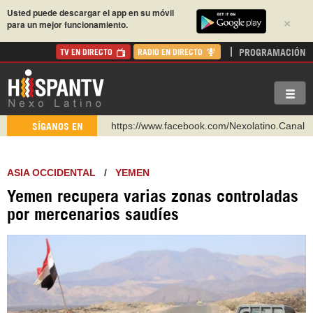
Usted puede descargar el app en su móvil
×
para un mejor funcionamiento.
PROGRAMACIÓN
TV EN DIRECTO
RADIO EN DIRECTO
https://www.facebook.com/Nexolatino.Canal
SÍGANOS EN
https://www.youtube.com/@nexo_latino
http://twitter.com/nexo_latino
ASIA OCCIDENTAL
/
YEMEN
https://t.me/hispantvcanal
Yemen recupera varias zonas controladas
https://urmedium.com/c/hispantv
por mercenarios saudíes
WhatsApp y Viber: +98 921 79 29 404
Instagram como: hispan_tv