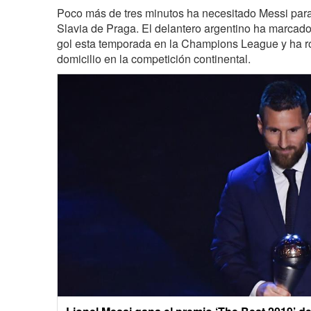
Poco más de tres minutos ha necesitado Messi para
Slavia de Praga. El delantero argentino ha marcad
gol esta temporada en la Champions League y ha ro
domicilio en la competición continental.