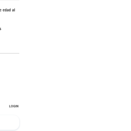
e edad al
s
Irán pide “tolerancia cero” ante ataques
contra instalaciones nucleares | Detrás de
la Razón
“Cobarde crimen de guerra”: Irán denuncia
ataque de EEUU a su hospital infantil |
Detrás de la Razón