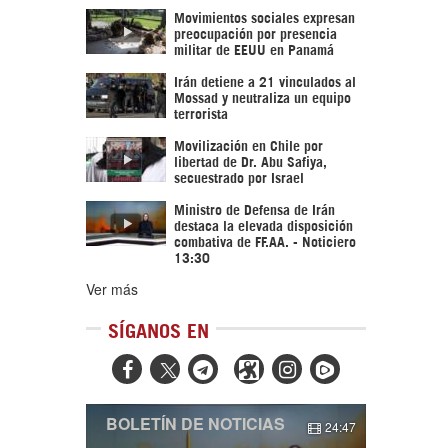
Movimientos sociales expresan
preocupación por presencia
militar de EEUU en Panamá
Irán detiene a 21 vinculados al
Mossad y neutraliza un equipo
terrorista
Movilización en Chile por
libertad de Dr. Abu Safiya,
secuestrado por Israel
Ministro de Defensa de Irán
destaca la elevada disposición
combativa de FF.AA. - Noticiero
13:30
Ver más
SÍGANOS EN



BOLETÍN DE NOTICIAS
24:47