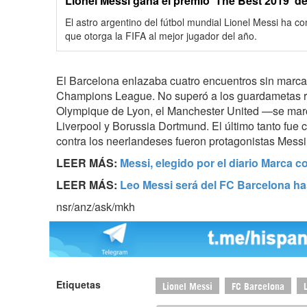
Lionel Messi gana el premio ‘The Best 2019’ d
El astro argentino del fútbol mundial Lionel Messi ha co
que otorga la FIFA al mejor jugador del año.
El Barcelona enlazaba cuatro encuentros sin marca
Champions League. No superó a los guardametas ri
Olympique de Lyon, el Manchester United —se mar
Liverpool y Borussia Dortmund. El último tanto fue 
contra los neerlandeses fueron protagonistas Messi
LEER MÁS:
Messi, elegido por el diario Marca c
LEER MÁS:
Leo Messi será del FC Barcelona ha
nsr/anz/ask/mkh
Etiquetas
Lionel Messi
FC Barcelona