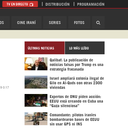
TV EN DIRECTO
DISTRIBUCIÓN
PROGRAMACIÓN
HispanTV
OS
CINE IRANÍ
SERIES
FOTOS
ÚLTIMAS NOTICIAS
LO MÁS LEÍDO
Qalibaf: La publicación de
noticias falsas por Trump es una
estrategia fracasada
Israel ampliará colonia ilegal de
Gilo en Al-Quds con otras 2300
19 0:17
viviendas
Expertos de ONU piden acción:
EEUU está creando en Cuba una
“Gaza silenciosa”
Comandante: pilotos iraníes
bombardearon bases de EEUU
sin usar GPS ni INS