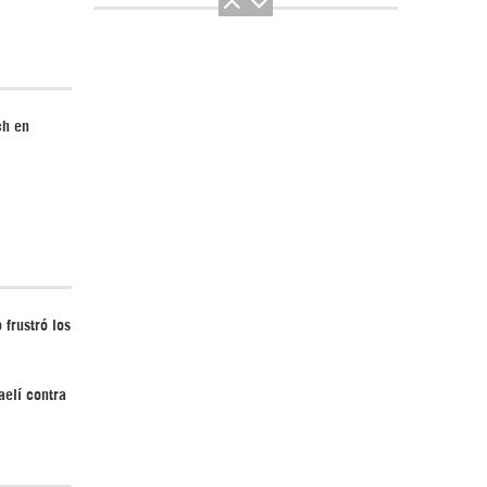
ch en
El Hombre eterno | Parte 2
 frustró los
CGRI de Irán asesta duros golpes a EEUU
con ataque simultáneo en Asia Occidental |
aelí contra
Detrás de la Razón