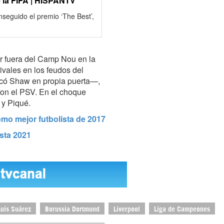
e la FIFA | HISPANTV
nseguido el premio ‘The Best’,
r fuera del Camp Nou en la
vales en los feudos del
có Shaw en propia puerta—,
con el PSV. En el choque
 y Piqué.
omo mejor futbolista de 2017
sta 2021
Luis Suárez
Borussia Dortmund
Liverpool
Liga de Campeones