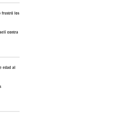
 frustró los
Irán pide “tolerancia cero” ante ataques
aelí contra
contra instalaciones nucleares | Detrás de
la Razón
e edad al
s
¿Cómo será el Golfo Pérsico sin EEUU?