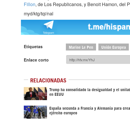
Fillon
, de Los Republicanos, y Benoit Hamon, del Pa
myd/ktg/tqi/nal
Etiquetas
Marine Le Pen
Unión Europea
Enlace corto
RELACIONADAS
Trump ha consolidado la desigualdad y el unila
en EEUU
España secunda a Francia y Alemania para crea
ejército europeo