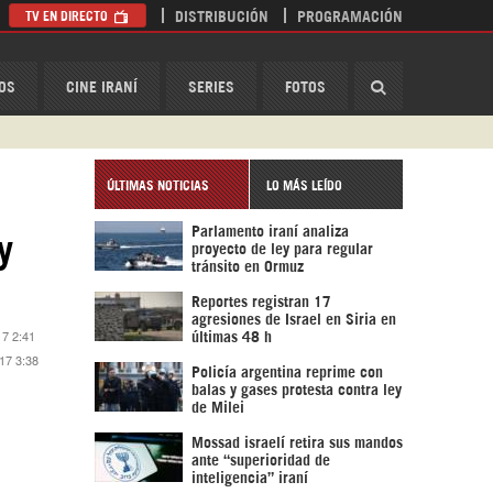
TV EN DIRECTO
DISTRIBUCIÓN
PROGRAMACIÓN
HispanTV
OS
CINE IRANÍ
SERIES
FOTOS
ÚLTIMAS NOTICIAS
LO MÁS LEÍDO
Parlamento iraní analiza
y
proyecto de ley para regular
tránsito en Ormuz
Reportes registran 17
agresiones de Israel en Siria en
17 2:41
últimas 48 h
017 3:38
Policía argentina reprime con
balas y gases protesta contra ley
de Milei
Mossad israelí retira sus mandos
ante “superioridad de
inteligencia” iraní