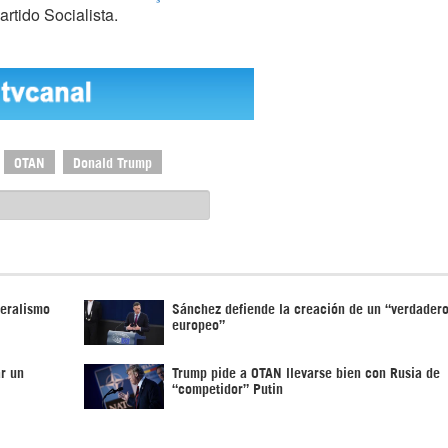
rtido Socialista.
OTAN
Donald Trump
teralismo
Sánchez defiende la creación de un “verdadero
europeo”
r un
Trump pide a OTAN llevarse bien con Rusia de
“competidor” Putin