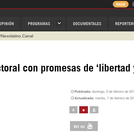
RADIO
OPINIÓN
PROGRAMAS
DOCUMENTALES
REPORTER
/Nexolatino.Canal
@nexo_latino
ino
oral con promesas de ‘libertad 
ispantv
1 79 29 404
v
domingo, 5 de febrero de 20
Publicada:
martes, 7 de febrero de 2
Actualizada:
•
A
A
Ver en