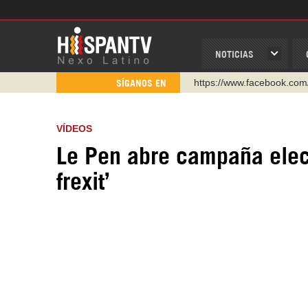
NOTICIAS
https://www.facebook.com
SÍGANOS EN
https://www.youtube.com/
http://twitter.com/nexo_lat
VÍDEOS
https://t.me/hispantvcanal
Le Pen abre campaña elect
https://urmedium.com/c/h
frexit’
WhatsApp y Viber: +98 92
Instagram como: hispan_t