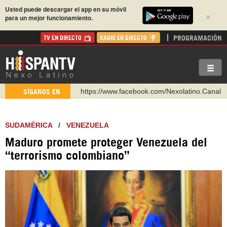
Usted puede descargar el app en su móvil
×
para un mejor funcionamiento.
PROGRAMACIÓN
TV EN DIRECTO
RADIO EN DIRECTO
https://www.youtube.com/@nexo_latino
SÍGANOS EN
http://twitter.com/nexo_latino
https://t.me/hispantvcanal
SUDAMÉRICA
/
VENEZUELA
https://urmedium.com/c/hispantv
Maduro promete proteger Venezuela del
WhatsApp y Viber: +98 921 79 29 404
“terrorismo colombiano”
Instagram como: hispan_tv
https://www.facebook.com/Nexolatino.Canal