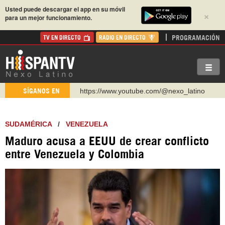
Usted puede descargar el app en su móvil
×
para un mejor funcionamiento.
PROGRAMACIÓN
TV EN DIRECTO
RADIO EN DIRECTO
https://www.youtube.com/@nexo_latino
SÍGANOS EN
http://twitter.com/nexo_latino
https://t.me/hispantvcanal
SUDAMÉRICA
/
VENEZUELA
https://urmedium.com/c/hispantv
Maduro acusa a EEUU de crear conflicto
WhatsApp y Viber: +98 921 79 29 404
entre Venezuela y Colombia
Instagram como: hispan_tv
https://www.facebook.com/Nexolatino.Canal