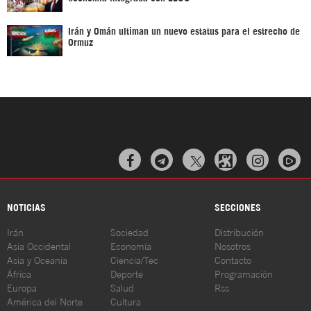
Irán y Omán ultiman un nuevo estatus para el estrecho de
Ormuz



NOTICIAS
SECCIONES
Irán
Sociedad
Distribución
Asia Occidental
Economía
Nosotros
Asia y Oceanía
Ciencia/Tec
Contacto
África
Deporte
Programación
Europa
Salud
Rss
América del Norte
Cultura