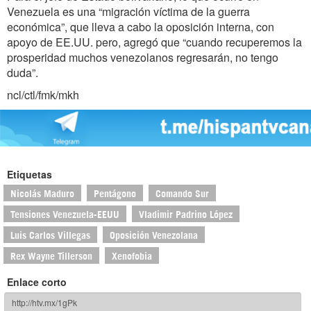
Venezuela es una “migración víctima de la guerra
económica”, que lleva a cabo la oposición interna, con
apoyo de EE.UU. pero, agregó que “cuando recuperemos la
prosperidad muchos venezolanos regresarán, no tengo
duda”.
ncl/ctl/fmk/mkh
Etiquetas
Nicolás Maduro
Pentágono
Comando Sur
Tensiones Venezuela-EEUU
Vladimir Padrino López
Luis Carlos Villegas
Oposición Venezolana
Rex Wayne Tillerson
Xenofobia
Enlace corto