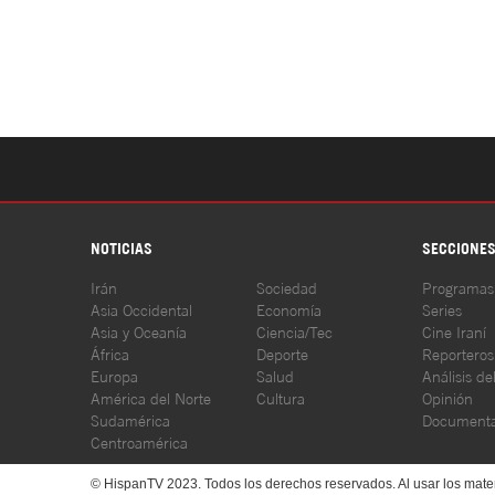
NOTICIAS
SECCIONE
Irán
Sociedad
Programas
Asia Occidental
Economía
Series
Asia y Oceanía
Ciencia/Tec
Cine Iraní
África
Deporte
Reporteros
Europa
Salud
Análisis de
América del Norte
Cultura
Opinión
Sudamérica
Documenta
Centroamérica
© HispanTV 2023. Todos los derechos reservados. Al usar los mater