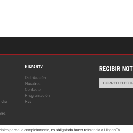
S
HISPANTV
RECIBIR NOT
Distribución
Nosotros
Contacto
Programación
l día
Rss
les
iales parcial o completamente, es obligatorio hacer referencia a HispanTV