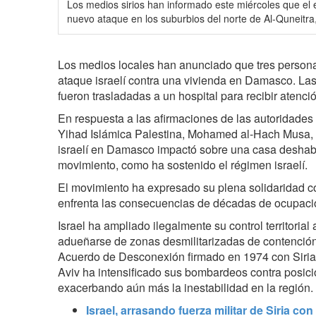
Los medios sirios han informado este miércoles que el e
nuevo ataque en los suburbios del norte de Al-Quneitra,
Los medios locales han anunciado que tres persona
ataque israelí contra una vivienda en Damasco. La
fueron trasladadas a un hospital para recibir atenci
En respuesta a las afirmaciones de las autoridades i
Yihad Islámica Palestina, Mohamed al-Hach Musa, 
israelí en Damasco impactó sobre una casa deshabit
movimiento, como ha sostenido el régimen israelí.
El movimiento ha expresado su plena solidaridad co
enfrenta las consecuencias de décadas de ocupaci
Israel ha ampliado ilegalmente su control territorial 
adueñarse de zonas desmilitarizadas de contención
Acuerdo de Desconexión firmado en 1974 con Siria
Aviv ha intensificado sus bombardeos contra posicio
exacerbando aún más la inestabilidad en la región.
Israel, arrasando fuerza militar de Siria con