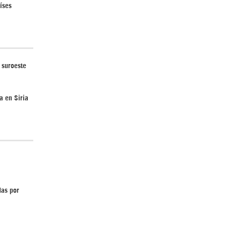
íses
¿Cómo será el Golfo Pérsico sin EEUU?
 suroeste
a en Siria
Irán pide “tolerancia cero” ante ataques
contra instalaciones nucleares | Detrás de
la Razón
das por