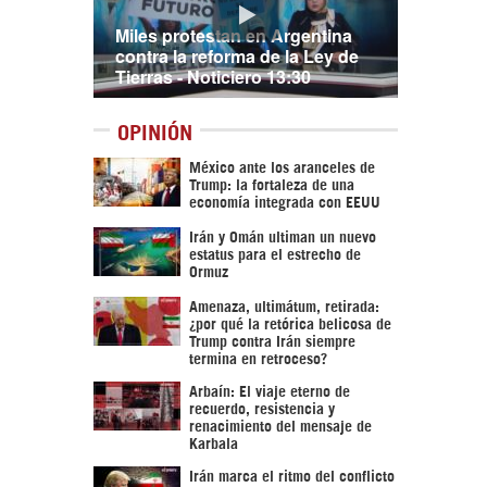
Miles protestan en Argentina
contra la reforma de la Ley de
Tierras - Noticiero 13:30
OPINIÓN
México ante los aranceles de
Trump: la fortaleza de una
economía integrada con EEUU
Irán y Omán ultiman un nuevo
estatus para el estrecho de
Ormuz
Amenaza, ultimátum, retirada:
¿por qué la retórica belicosa de
Trump contra Irán siempre
termina en retroceso?
Arbaín: El viaje eterno de
recuerdo, resistencia y
renacimiento del mensaje de
Karbala
Irán marca el ritmo del conflicto