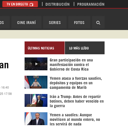
TV EN DIRECTO
DISTRIBUCIÓN
PROGRAMACIÓN
HispanTV
OS
CINE IRANÍ
SERIES
FOTOS
ÚLTIMAS NOTICIAS
LO MÁS LEÍDO
Gran participación en una
tan
manifestación contra el
Gobierno de Costa Rica
Yemen ataca a fuerzas saudíes,
depósitos y equipos en un
5 16:40
campamento de Marib
25 17:58
Irán a Trump: Antes de repartir
botines, deben haber vencido en
la guerra
Yemen a saudíes: Aunque
movilicen al mundo entero, no
les servirá de nada