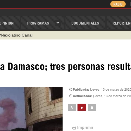
RADIO
OPINIÓN
PROGRAMAS
DOCUMENTALES
REPORTER
@nexo_latino
ino
ispantv
 a Damasco; tres personas resul
1 79 29 404
v
/Nexolatino.Canal
jueves, 13 de marzo de 202
Publicada:
jueves, 13 de marzo de 20
Actualizada:
•
A
A
Imprimir