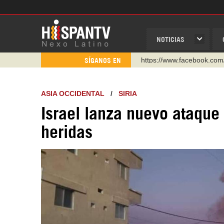
NOTICIAS
https://www.youtube.com/
SÍGANOS EN
http://twitter.com/nexo_lat
https://t.me/hispantvcanal
ASIA OCCIDENTAL
/
SIRIA
https://urmedium.com/c/h
Israel lanza nuevo ataque
WhatsApp y Viber: +98 92
heridas
Instagram como: hispan_t
https://www.facebook.com