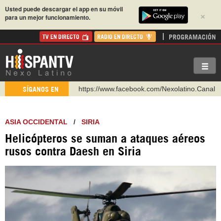
Usted puede descargar el app en su móvil
×
para un mejor funcionamiento.
PROGRAMACIÓN
TV EN DIRECTO
RADIO EN DIRECTO
https://www.facebook.com/Nexolatino.Canal
SÍGANOS EN
https://www.youtube.com/@nexo_latino
http://twitter.com/nexo_latino
ASIA OCCIDENTAL
/
SIRIA
https://t.me/hispantvcanal
Helicópteros se suman a ataques aéreos
https://urmedium.com/c/hispantv
rusos contra Daesh en Siria
WhatsApp y Viber: +98 921 79 29 404
Instagram como: hispan_tv