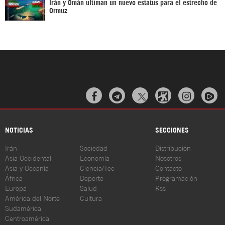
Irán y Omán ultiman un nuevo estatus para el estrecho de
Ormuz



NOTICIAS
SECCIONES
Irán
Sociedad
Distribución
Asia Occidental
Economía
Nosotros
Asia y Oceanía
Ciencia/Tec
Contacto
África
Deporte
Programación
Europa
Salud
Rss
América del Norte
Cultura
Sudamérica
Centroamérica