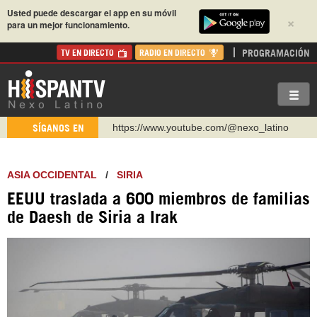
Usted puede descargar el app en su móvil
×
para un mejor funcionamiento.
PROGRAMACIÓN
TV EN DIRECTO
RADIO EN DIRECTO
https://www.youtube.com/@nexo_latino
SÍGANOS EN
http://twitter.com/nexo_latino
https://t.me/hispantvcanal
ASIA OCCIDENTAL
/
SIRIA
https://urmedium.com/c/hispantv
EEUU traslada a 600 miembros de familias
WhatsApp y Viber: +98 921 79 29 404
de Daesh de Siria a Irak
Instagram como: hispan_tv
https://www.facebook.com/Nexolatino.Canal