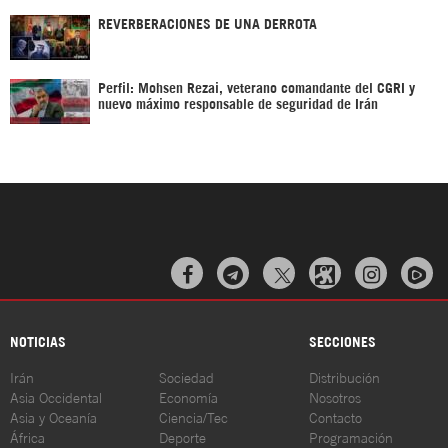
REVERBERACIONES DE UNA DERROTA
Perfil: Mohsen Rezai, veterano comandante del CGRI y
nuevo máximo responsable de seguridad de Irán



NOTICIAS
SECCIONES
Irán
Sociedad
Distribución
Asia Occidental
Economía
Nosotros
Asia y Oceanía
Ciencia/Tec
Contacto
África
Deporte
Programación