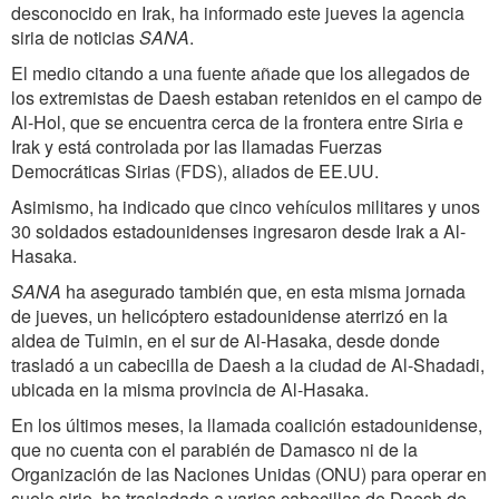
desconocido en Irak, ha informado este jueves la agencia
siria de noticias
SANA
.
El medio citando a una fuente añade que los allegados de
los extremistas de Daesh estaban retenidos en el campo de
Al-Hol, que se encuentra cerca de la frontera entre Siria e
Irak y está controlada por las llamadas Fuerzas
Democráticas Sirias (FDS), aliados de EE.UU.
Asimismo, ha indicado que cinco vehículos militares y unos
30 soldados estadounidenses ingresaron desde Irak a Al-
Hasaka.
SANA
ha asegurado también que, en esta misma jornada
de jueves, un helicóptero estadounidense aterrizó en la
aldea de Tuimin, en el sur de Al-Hasaka, desde donde
trasladó a un cabecilla de Daesh a la ciudad de Al-Shadadi,
ubicada en la misma provincia de Al-Hasaka.
En los últimos meses, la llamada coalición estadounidense,
que no cuenta con el parabién de Damasco ni de la
Organización de las Naciones Unidas (ONU) para operar en
suelo sirio, ha trasladado a varios cabecillas de Daesh de