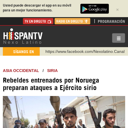
Usted puede descargar el app en su móvil
×
para un mejor funcionamiento.
PROGRAMACIÓN
TV EN DIRECTO
RADIO EN DIRECTO
https://www.facebook.com/Nexolatino.Canal
SÍGANOS EN
https://www.youtube.com/@nexo_latino
http://twitter.com/nexo_latino
ASIA OCCIDENTAL
/
SIRIA
https://t.me/hispantvcanal
Rebeldes entrenados por Noruega
https://urmedium.com/c/hispantv
preparan ataques a Ejército sirio
WhatsApp y Viber: +98 921 79 29 404
Instagram como: hispan_tv