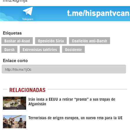
Etiquetas
Bashar al-Asad
Oposición Siria
Coalición anti-Daesh
Daesh
Extremistas takfiríes
Occidente
Enlace corto
RELACIONADAS
Irán insta a EEUU a retirar “pronto” a sus tropas de
Afganistán
Terroristas de origen europeo, un nuevo reto para la UE