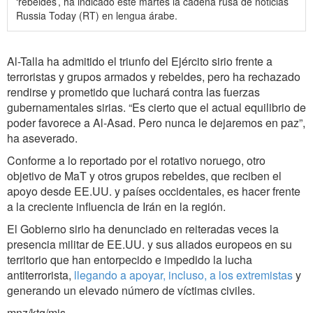
‘rebeldes’, ha indicado este martes la cadena rusa de noticias
Russia Today (RT) en lengua árabe.
Al-Talla ha admitido el triunfo del Ejército sirio frente a
terroristas y grupos armados y rebeldes, pero ha rechazado
rendirse y prometido que luchará contra las fuerzas
gubernamentales sirias. “Es cierto que el actual equilibrio de
poder favorece a Al-Asad. Pero nunca le dejaremos en paz”,
ha aseverado.
Conforme a lo reportado por el rotativo noruego, otro
objetivo de MaT y otros grupos rebeldes, que reciben el
apoyo desde EE.UU. y países occidentales, es hacer frente
a la creciente influencia de Irán en la región.
El Gobierno sirio ha denunciado en reiteradas veces la
presencia militar de EE.UU. y sus aliados europeos en su
territorio que han entorpecido e impedido la lucha
antiterrorista,
llegando a apoyar, incluso, a los extremistas
y
generando un elevado número de víctimas civiles.
mnz/ktg/mjs