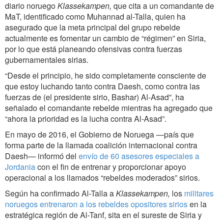
diario noruego
Klassekampen
,
que cita a un comandante de
MaT, identificado como Muhannad al-Talla, quien ha
asegurado que la meta principal del grupo rebelde
actualmente es fomentar un cambio de “régimen” en Siria,
por lo que está planeando ofensivas contra fuerzas
gubernamentales sirias.
“Desde el principio, he sido completamente consciente de
que estoy luchando tanto contra Daesh, como contra las
fuerzas de (el presidente sirio, Bashar) Al-Asad”, ha
señalado el comandante rebelde mientras ha agregado que
“ahora la prioridad es la lucha contra Al-Asad”.
En mayo de 2016, el Gobierno de Noruega —país que
forma parte de la llamada coalición internacional contra
Daesh— informó del
envío de 60 asesores especiales a
Jordania
con el fin de entrenar y proporcionar apoyo
operacional a los llamados “rebeldes moderados” sirios.
Según ha confirmado Al-Talla a
Klassekampen,
los
militares
noruegos entrenaron a los rebeldes opositores sirios
en la
estratégica región de Al-Tanf, sita en el sureste de Siria y