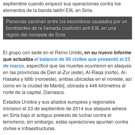
septiembre cuando empezó sus operaciones contra los
elementos de la banda takfirí EIIL en Siria.
Personas caminan entre los escombros causados por un
bombardeo de la llamada coalición anti-EIIL en una
región del noroeste de Siria.
El grupo con sede en el Reino Unido
, en su nuevo informe
que actualiza
el balance de 66 civiles que presentó el 23
de marzo
,
especificó que las muertes ocurrieron en ataques
en las provincias de Deir al-Zur (este), Al-Raqa (norte), Al-
Hasaka y Idlib (noroeste), ambas ubicadas en el noreste, así
como en la ciudad de Manbij, ubicada a 446 kilómetros al
norte de la capital, Damasco.
Estados Unidos y sus aliados europeos y regionales
iniciaron el 23 de septiembre de 2014 sus ataques aéreos
en Siria bajo el antiguo pretexto de luchar contra el
terrorismo, sin embargo, estas operaciones apuntan contra
civiles e infraestructuras.