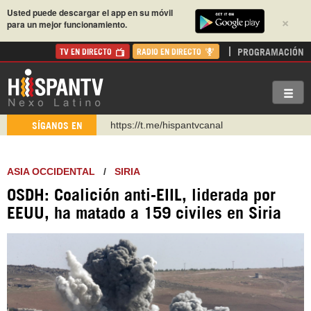
Usted puede descargar el app en su móvil
×
para un mejor funcionamiento.
PROGRAMACIÓN
TV EN DIRECTO
RADIO EN DIRECTO
https://urmedium.com/c/hispantv
SÍGANOS EN
WhatsApp y Viber: +98 921 79 29 404
Instagram como: hispan_tv
ASIA OCCIDENTAL
/
SIRIA
https://www.facebook.com/Nexolatino.Canal
OSDH: Coalición anti-EIIL, liderada por
https://www.youtube.com/@nexo_latino
EEUU, ha matado a 159 civiles en Siria
http://twitter.com/nexo_latino
https://t.me/hispantvcanal