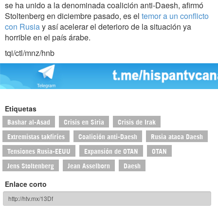
se ha unido a la denominada coalición anti-Daesh, afirmó
Stoltenberg en diciembre pasado, es el
temor a un conflicto
con Rusia
y así acelerar el deterioro de la situación ya
horrible en el país árabe.
tqi/ctl/mnz/hnb
Etiquetas
Bashar al-Asad
Crisis en Siria
Crisis de Irak
Extremistas takfiríes
Coalición anti-Daesh
Rusia ataca Daesh
Tensiones Rusia-EEUU
Expansión de OTAN
OTAN
Jens Stoltenberg
Jean Asselborn
Daesh
Enlace corto