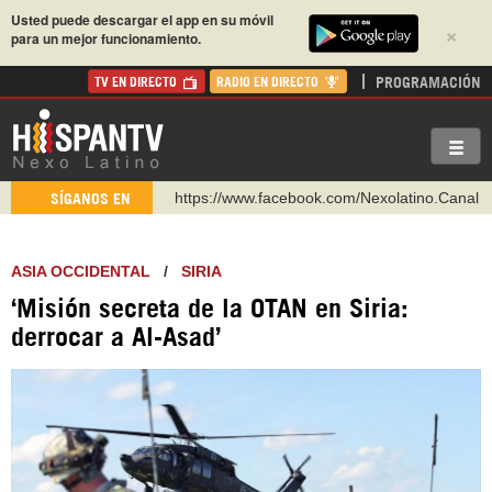
Usted puede descargar el app en su móvil
×
para un mejor funcionamiento.
PROGRAMACIÓN
TV EN DIRECTO
RADIO EN DIRECTO
https://www.facebook.com/Nexolatino.Canal
SÍGANOS EN
https://www.youtube.com/@nexo_latino
http://twitter.com/nexo_latino
ASIA OCCIDENTAL
/
SIRIA
https://t.me/hispantvcanal
‘Misión secreta de la OTAN en Siria:
https://urmedium.com/c/hispantv
derrocar a Al-Asad’
WhatsApp y Viber: +98 921 79 29 404
Instagram como: hispan_tv