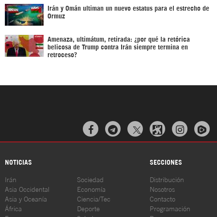
Irán y Omán ultiman un nuevo estatus para el estrecho de
Ormuz
Amenaza, ultimátum, retirada: ¿por qué la retórica
belicosa de Trump contra Irán siempre termina en
retroceso?



NOTICIAS
SECCIONES
Irán
Sociedad
Distribución
Asia Occidental
Economía
Nosotros
Asia y Oceanía
Ciencia/Tec
Contacto
África
Deporte
Programación