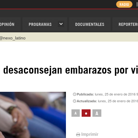
RADIO
OPINIÓN
PROGRAMAS
DOCUMENTALES
REPORTER
@nexo_latino
ino
ispantv
s desaconsejan embarazos por vi
1 79 29 404
v
/Nexolatino.Canal
lunes, 25 de enero de 2016 
Publicada:
lunes, 25 de enero de 201
Actualizada:
•
A
A
Imprimir