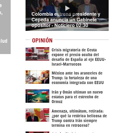
e
Colombia estrena presidente y
o,
Cepeda anuncia un Gabinete
opositor - Noticiero 02:30
OPINIÓN
alud
Crisis migratoria de Ceuta
expone el precio oculto del
desafío de España al eje EEUU-
Israel-Marruecos
México ante los aranceles de
Trump: la fortaleza de una
economía integrada con EEUU
Irán y Omán ultiman un nuevo
estatus para el estrecho de
Ormuz
Amenaza, ultimátum, retirada:
¿por qué la retórica belicosa de
Trump contra Irán siempre
termina en retroceso?