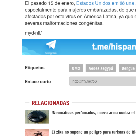
El pasado 15 de enero,
Estados Unidos emitió una a
especialmente para mujeres embarazadas, de que n
afectados por este virus en América Latina, ya que 
severas malformaciones congénitas.
myd/nii/
Etiquetas
OMS
Aedes aegypti
Dengue
Enlace corto
RELACIONADAS
!Neumáticos perfumados, nueva arma contra el 
El zika no supone un peligro para turistas de R