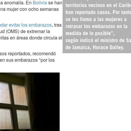
la anomalía. En
Bolivia
se han
territorios vecinos en el Carib
n una mujer con ocho semanas
han reportado casos. Por tant
se les llama a las mujeres a
dar evitar los embarazos
, tras
retrasar los embarazos en la
lud (OMS) de extremar la
medida de lo posible”,
itas en áreas donde circula el
según indicó el ministro de S
de Jamaica, Horace Dalley.
asos reportados, recomendó
sen sus embarazos "por los