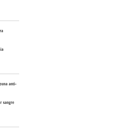
ra
ia
cuna anti-
ar sangre