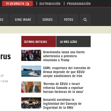
TV EN DIRECTO
DISTRIBUCIÓN
PROGRAMACIÓN
HispanTV
OS
CINE IRANÍ
SERIES
FOTOS
ÚLTIMAS NOTICIAS
LO MÁS LEÍDO
Groenlandia lanza una fuerte
rus
advertencia a petrolera
vinculada a Trump
CGRI: reapertura del estrecho de
Ormuz depende de que EEUU
9:57
acepte condiciones de Irán
6 10:54
‘Derrota de EEUU e Israel
refuerza llamado a expulsar
fuerzas foráneas de la zona’
Ansarolá cuestiona la
legitimidad del Consejo de
Seguridad de la ONU