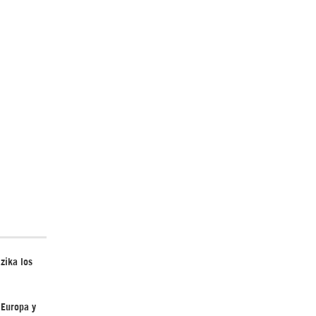
¿Cómo será el Golfo Pérsico sin EEUU?
Irán pide “tolerancia cero” ante ataques
contra instalaciones nucleares | Detrás de
la Razón
zika los
 Europa y