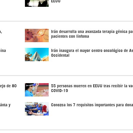
EEUU
a,
Irán desarrolla una avanzada terapia génica pa
pacientes con linfoma
cina
Irán inaugura el mayor centro oncológico de As
Occidental
iejo de 80
55 personas mueren en EEUU tras recibir la va
COVID-19
ánta y
Conozca los 7 requisitos importantes para don