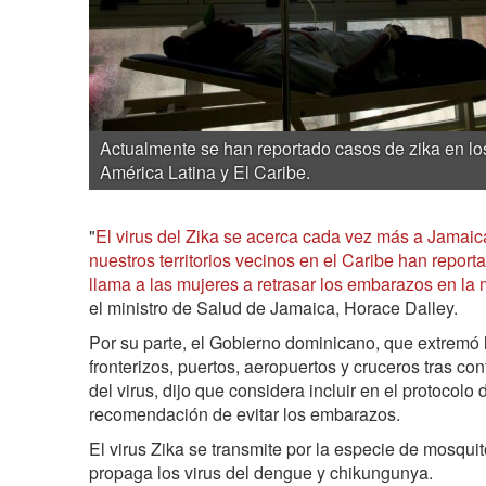
Actualmente se han reportado casos de zika en lo
América Latina y El Caribe.
"
El virus del Zika se acerca cada vez más a Jamaic
nuestros territorios vecinos en el Caribe han reporta
llama a las mujeres a retrasar los embarazos en la 
el ministro de Salud de Jamaica, Horace Dalley.
Por su parte, el Gobierno dominicano, que extremó l
fronterizos, puertos, aeropuertos y cruceros tras con
del virus, dijo que considera incluir en el protocolo 
recomendación de evitar los embarazos.
El virus Zika se transmite por la especie de mosqu
propaga los virus del dengue y chikungunya.