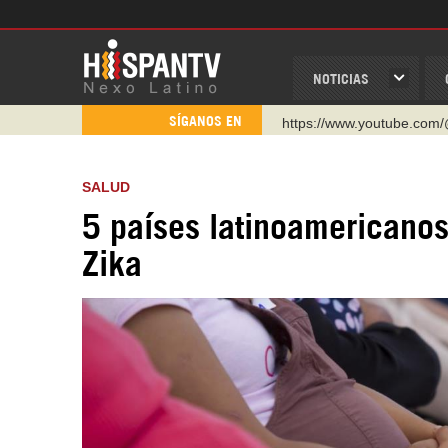
NOTICIAS
https://www.youtube.com/
SÍGANOS EN
http://twitter.com/nexo_lat
https://t.me/hispantvcanal
SALUD
https://urmedium.com/c/h
5 países latinoamericano
WhatsApp y Viber: +98 92
Zika
Instagram como: hispan_t
https://www.facebook.com