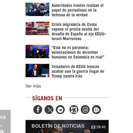
Autoridades iraníes realzan el
papel de periodistas en la
defensa de la verdad
Crisis migratoria de Ceuta
expone el precio oculto del
desafío de España al eje EEUU-
Israel-Marruecos
“Esto no es paranoia;
vulneraciones de derechos
humanos en Colombia es real”
Senadores de EEUU buscan
acabar con la guerra ilegal de
Trump contra Irán
Ver más
SÍGANOS EN



rca
,
BOLETÍN DE NOTICIAS
28:40
os