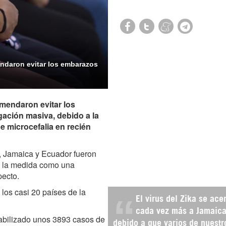
endaron evitar los embarazos
omendaron evitar los
gación masiva, debido a la
e microcefalia en recién
, Jamaica y Ecuador fueron
on la medida como una
pecto.
 los casi 20 países de la
El virus del Zika se ace
cada vez más a Jamaica
tabilizado unos 3893 casos de
debido a que varios de nuestr