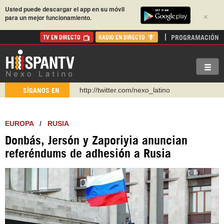
Usted puede descargar el app en su móvil
×
para un mejor funcionamiento.
PROGRAMACIÓN
TV EN DIRECTO
RADIO EN DIRECTO
http://twitter.com/nexo_latino
SÍGANOS EN
https://t.me/hispantvcanal
https://urmedium.com/c/hispantv
EUROPA
/
RUSIA
WhatsApp y Viber: +98 921 79 29 404
Donbás, Jersón y Zaporiyia anuncian
Instagram como: hispan_tv
referéndums de adhesión a Rusia
https://www.facebook.com/Nexolatino.Canal
https://www.youtube.com/@nexo_latino