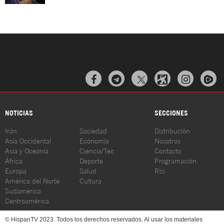



NOTICIAS
SECCIONES
Irán
Sociedad
Distribución
Asia Occidental
Economía
Nosotros
Asia y Oceanía
Ciencia/Tec
Contacto
África
Deporte
Programación
Europa
Salud
Rss
América del Norte
Cultura
Sudamérica
Centroamérica
© HispanTV 2023. Todos los derechos reservados. Al usar los materiales