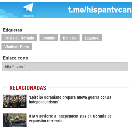
Etiquetas
Crisis de Ucrania
Donbás
Donetsk
Lugansk
Vladimir Putin
Enlace corto
RELACIONADAS
‘Ejército ucraniano prepara nueva guerra contra
independentistas’
OTAN advierte a independentistas en Ucrania de
expansión territorial