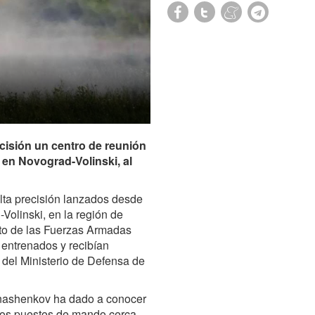
ecisión un centro de reunión
 en Novograd-Volinski, al
lta precisión lanzados desde
Volinski, en la región de
nto de las Fuerzas Armadas
 entrenados y recibían
 del Ministerio de Defensa de
onashenkov ha dado a conocer
dos puestos de mando cerca