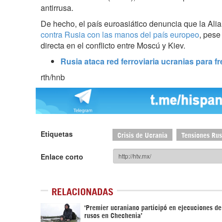
antirrusa.
De hecho, el país euroasiático denuncia que la Ali
contra Rusia con las manos del país europeo
, pese
directa en el conflicto entre Moscú y Kiev.
Rusia ataca red ferroviaria ucranias para 
rth/hnb
Etiquetas
Crisis de Ucrania
Tensiones Ru
Enlace corto
RELACIONADAS
‘Premier ucraniano participó en ejecuciones de
rusos en Chechenia’