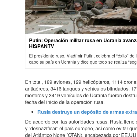
Putin: Operación militar rusa en Ucrania avanz
HISPANTV
El presidente ruso, Vladímir Putin, celebra el “éxito” de 
cabo su país en Ucrania y dice que todo se realiza “seg
En total, 189 aviones, 129 helicópteros, 1114 drone
antiaéreos, 3416 tanques y vehículos blindados, 177
morteros y 3419 vehículos de Ucrania fueron destru
fecha del inicio de la operación rusa.
Rusia destruye un depósito de armas extra
De acuerdo con las autoridades rusas, Rusia tiene c
y “desnazificar” el país europeo, así como evitar qu
del Atlántico Norte (OTAN), encabezada por EE.UU.