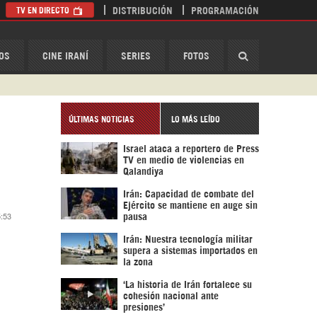
TV EN DIRECTO
DISTRIBUCIÓN
PROGRAMACIÓN
HispanTV
OS
CINE IRANÍ
SERIES
FOTOS
ÚLTIMAS NOTICIAS
LO MÁS LEÍDO
Israel ataca a reportero de Press
TV en medio de violencias en
Qalandiya
Irán: Capacidad de combate del
Ejército se mantiene en auge sin
5:53
pausa
Irán: Nuestra tecnología militar
supera a sistemas importados en
la zona
‘La historia de Irán fortalece su
cohesión nacional ante
presiones’