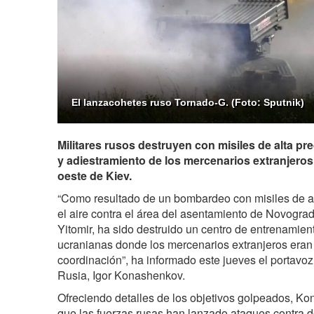
El lanzacohetes ruso Tornado-G. (Foto: Sputnik)
Militares rusos destruyen con misiles de alta pr
y adiestramiento de los mercenarios extranjeros
oeste de Kiev.
“Como resultado de un bombardeo con misiles de a
el aire contra el área del asentamiento de Novograd-
Yitomir, ha sido destruido un centro de entrenamie
ucranianas donde los mercenarios extranjeros eran
coordinación”, ha informado este jueves el portavoz
Rusia, Igor Konashenkov.
Ofreciendo detalles de los objetivos golpeados, K
que las fuerzas rusas han lanzado ataques contra 