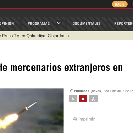
RADIO
OPINIÓN
PROGRAMAS
DOCUMENTALES
REPORTER
de Press TV en Qalandiya, Cisjordania
de mercenarios extranjeros en
jueves, 9 de junio de 2022 1
Publicada:
•
A
A
Imprimir