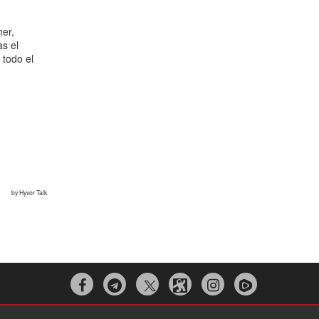


