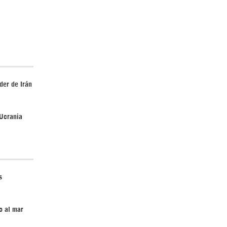
Irán pide “tolerancia cero” ante ataques
contra instalaciones nucleares | Detrás de
la Razón
der de Irán
 Ucrania
“Cobarde crimen de guerra”: Irán denuncia
ataque de EEUU a su hospital infantil |
s
Detrás de la Razón
o al mar