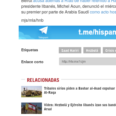
Beirut
acusa además a Riad de haber retenido a Har
presidente libanés, Michel Aoun, denunció el miérc
su premier por parte de Arabia Saudí
como acto host
mjs/mla/hnb
Etiquetas
Saad Hariri
Hezbolá
Crisis 
Enlace corto
RELACIONADAS
Tribales sirios piden a Bashar al-Asad expulsa
Al-Raqa
Vídeo: Hezbolá y Ejército libanés izan sus band
Arsal