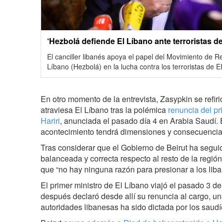
‘Hezbolá defiende El Líbano ante terroristas 
El canciller libanés apoya el papel del Movimiento de Re
Líbano (Hezbolá) en la lucha contra los terroristas de E
En otro momento de la entrevista, Zasypkin se refiri
atraviesa El Líbano tras la polémica
renuncia del pr
Hariri
, anunciada el pasado día 4 en Arabia Saudí. 
acontecimiento tendrá dimensiones y consecuencias
Tras considerar que el Gobierno de Beirut ha seguid
balanceada y correcta respecto al resto de la regió
que “no hay ninguna razón para presionar a los lib
El primer ministro de El Líbano viajó el pasado 3 d
después declaró desde allí su renuncia al cargo, 
autoridades libanesas ha sido dictada por los saudíe