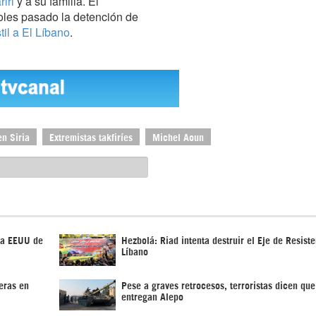
iri
y a su familia. El
oles pasado la detención de
il a El Líbano
.
en Siria
Extremistas takfiríes
Michel Aoun
r a EEUU de
Hezbolá: Riad intenta destruir el Eje de Resiste
Líbano
eras en
Pese a graves retrocesos, terroristas dicen que
entregan Alepo