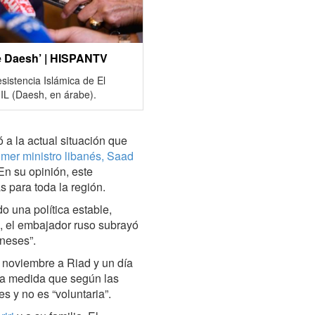
de Daesh’ | HISPANTV
sistencia Islámica de El
IIL (Daesh, en árabe).
ó a la actual situación que
imer ministro libanés, Saad
En su opinión, este
 para toda la región.
o una política estable,
n, el embajador ruso subrayó
aneses”.
e noviembre a Riad y un día
una medida que según las
s y no es “voluntaria”.