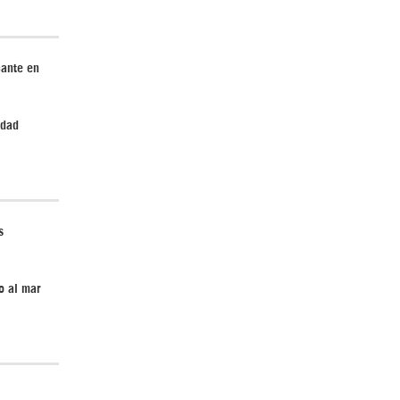
cante en
Irán pide “tolerancia cero” ante ataques
contra instalaciones nucleares | Detrás de
la Razón
edad
s
“Cobarde crimen de guerra”: Irán denuncia
o al mar
ataque de EEUU a su hospital infantil |
Detrás de la Razón