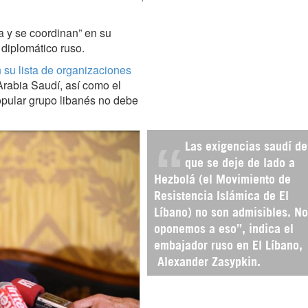
a y se coordinan” en su
 diplomático ruso.
 su lista de organizaciones
rabia Saudí, así como el
popular grupo libanés no debe
Las exigencias saudí de
que se deje de lado a
Hezbolá (el Movimiento de
Resistencia Islámica de El
Líbano) no son admisibles. N
oponemos a eso”, indica el
embajador ruso en El Líbano,
Alexander Zasypkin.