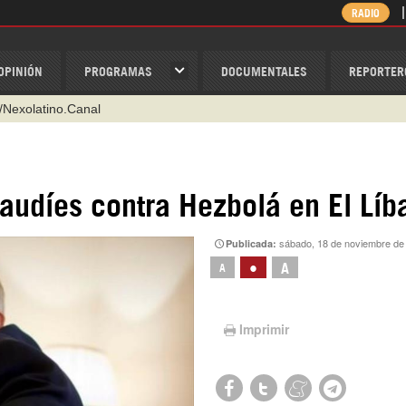
RADIO
OPINIÓN
PROGRAMAS
DOCUMENTALES
REPORTER
/Nexolatino.Canal
@nexo_latino
ino
ispantv
audíes contra Hezbolá en El Líb
1 79 29 404
sábado, 18 de noviembre de
Publicada:
v
•
A
A
Imprimir