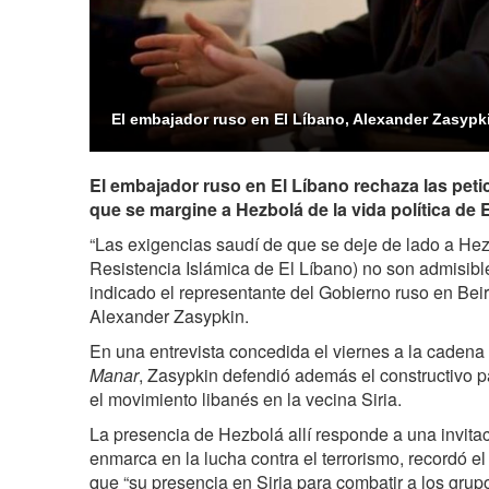
El embajador ruso en El Líbano, Alexander Zasypki
El embajador ruso en El Líbano rechaza las peti
que se margine a Hezbolá de la vida política de 
“Las exigencias saudí de que se deje de lado a He
Resistencia Islámica de El Líbano) no son admisib
indicado el representante del Gobierno ruso en Beiru
Alexander Zasypkin.
En una entrevista concedida el viernes a la cadena
Manar
, Zasypkin defendió además el constructivo
el movimiento libanés en la vecina Siria.
La presencia de Hezbolá allí responde a una invita
enmarca en la lucha contra el terrorismo, recordó el
que “su presencia en Siria para combatir a los grupo