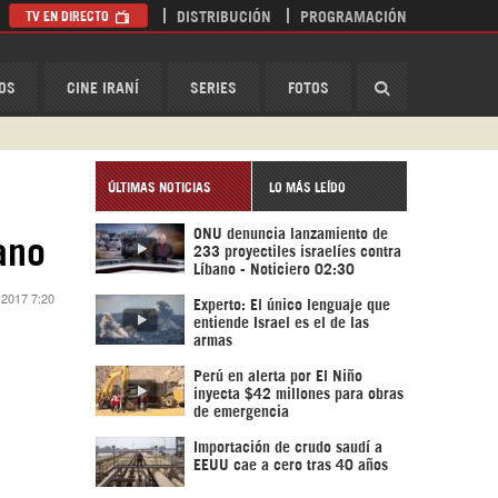
TV EN DIRECTO
DISTRIBUCIÓN
PROGRAMACIÓN
HispanTV
OS
CINE IRANÍ
SERIES
FOTOS
ÚLTIMAS NOTICIAS
LO MÁS LEÍDO
ONU denuncia lanzamiento de
ano
233 proyectiles israelíes contra
Líbano - Noticiero 02:30
 2017 7:20
Experto: El único lenguaje que
entiende Israel es el de las
armas
Perú en alerta por El Niño
inyecta $42 millones para obras
de emergencia
Importación de crudo saudí a
EEUU cae a cero tras 40 años