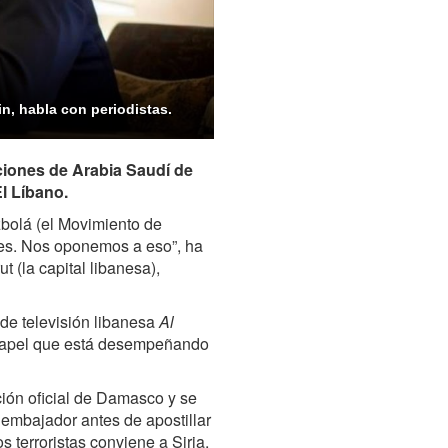
n, habla con periodistas.
ciones de Arabia Saudí de
El Líbano.
zbolá (el Movimiento de
les. Nos oponemos a eso”, ha
t (la capital libanesa),
 de televisión libanesa
Al
 papel que está desempeñando
ción oficial de Damasco y se
 embajador antes de apostillar
s terroristas conviene a Siria,