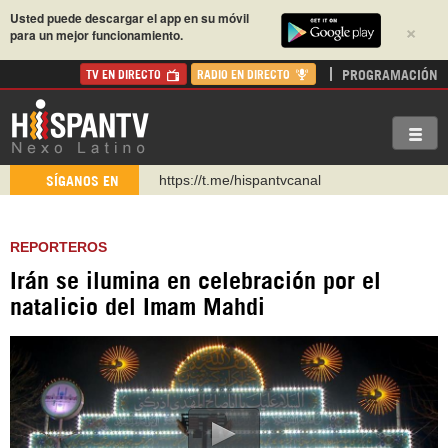
Usted puede descargar el app en su móvil
×
para un mejor funcionamiento.
PROGRAMACIÓN
TV EN DIRECTO
RADIO EN DIRECTO
https://t.me/hispantvcanal
SÍGANOS EN
https://urmedium.com/c/hispantv
WhatsApp y Viber: +98 921 79 29 404
REPORTEROS
Instagram como: hispan_tv
Irán se ilumina en celebración por el
https://www.facebook.com/Nexolatino.Canal
natalicio del Imam Mahdi
https://www.youtube.com/@nexo_latino
http://twitter.com/nexo_latino