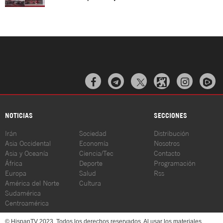



NOTICIAS
SECCIONES
Irán
Sociedad
Distribución
Asia Occidental
Economía
Nosotros
Asia y Oceanía
Ciencia/Tec
Contacto
África
Deporte
Programación
Europa
Salud
Rss
América del Norte
Cultura
Sudamérica
Centroamérica
© HispanTV 2023. Todos los derechos reservados. Al usar los materiales