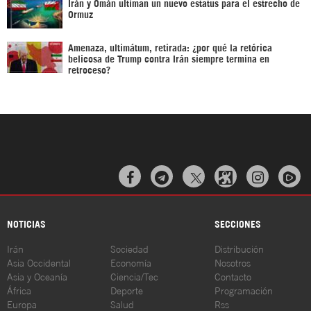
Irán y Omán ultiman un nuevo estatus para el estrecho de
Ormuz
Amenaza, ultimátum, retirada: ¿por qué la retórica
belicosa de Trump contra Irán siempre termina en
retroceso?



NOTICIAS
SECCIONES
Irán
Sociedad
Distribución
Asia Occidental
Economía
Nosotros
Asia y Oceanía
Ciencia/Tec
Contacto
África
Deporte
Programación
Europa
Salud
Rss