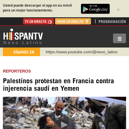
Usted puede descargar el app en su móvil
×
para un mejor funcionamiento.
PROGRAMACIÓN
TV EN DIRECTO
RADIO EN DIRECTO
https://www.youtube.com/@nexo_latino
SÍGANOS EN
http://twitter.com/nexo_latino
https://t.me/hispantvcanal
REPORTEROS
https://urmedium.com/c/hispantv
Palestinos protestan en Francia contra
WhatsApp y Viber: +98 921 79 29 404
injerencia saudí en Yemen
Instagram como: hispan_tv
https://www.facebook.com/Nexolatino.Canal