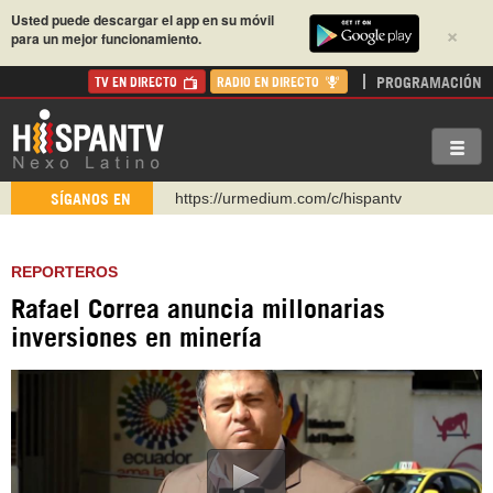
Usted puede descargar el app en su móvil
×
para un mejor funcionamiento.
PROGRAMACIÓN
TV EN DIRECTO
RADIO EN DIRECTO
https://urmedium.com/c/hispantv
SÍGANOS EN
WhatsApp y Viber: +98 921 79 29 404
Instagram como: hispan_tv
REPORTEROS
https://www.facebook.com/Nexolatino.Canal
Rafael Correa anuncia millonarias
https://www.youtube.com/@nexo_latino
inversiones en minería
http://twitter.com/nexo_latino
https://t.me/hispantvcanal