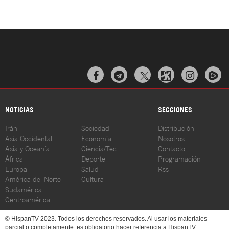



NOTICIAS
SECCIONES
Irán
Sociedad
Distribución
Asia Occidental
Economía
Nosotros
Asia y Oceanía
Ciencia/Tec
Contacto
África
Deporte
Programación
Europa
Salud
Rss
América del Norte
Cultura
Sudamérica
Centroamérica
© HispanTV 2023. Todos los derechos reservados. Al usar los materiales
parcial o completamente, es obligatorio hacer referencia a HispanTV