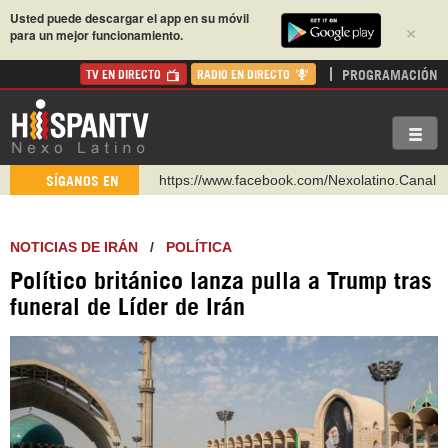
Usted puede descargar el app en su móvil
×
para un mejor funcionamiento.
PROGRAMACIÓN
TV EN DIRECTO
RADIO EN DIRECTO
https://www.facebook.com/Nexolatino.Canal
SÍGANOS EN
https://www.youtube.com/@nexo_latino
http://twitter.com/nexo_latino
NOTICIAS DE IRÁN
/
POLÍTICA
https://t.me/hispantvcanal
Político británico lanza pulla a Trump tras
https://urmedium.com/c/hispantv
funeral de Líder de Irán
WhatsApp y Viber: +98 921 79 29 404
Instagram como: hispan_tv