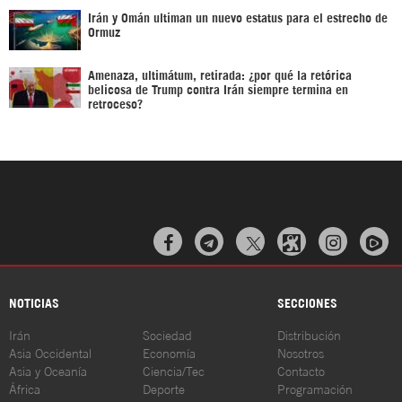
Irán y Omán ultiman un nuevo estatus para el estrecho de
Ormuz
Amenaza, ultimátum, retirada: ¿por qué la retórica
belicosa de Trump contra Irán siempre termina en
retroceso?



NOTICIAS
SECCIONES
Irán
Sociedad
Distribución
Asia Occidental
Economía
Nosotros
Asia y Oceanía
Ciencia/Tec
Contacto
África
Deporte
Programación