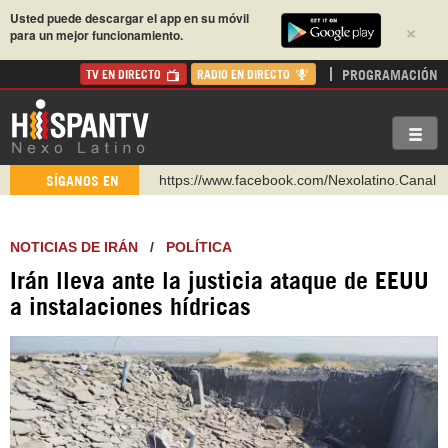
Usted puede descargar el app en su móvil
×
para un mejor funcionamiento.
PROGRAMACIÓN
TV EN DIRECTO
RADIO EN DIRECTO
https://www.facebook.com/Nexolatino.Canal
SÍGANOS EN
https://www.youtube.com/@nexo_latino
http://twitter.com/nexo_latino
NOTICIAS DE IRÁN
/
POLÍTICA
https://t.me/hispantvcanal
Irán lleva ante la justicia ataque de EEUU
https://urmedium.com/c/hispantv
a instalaciones hídricas
WhatsApp y Viber: +98 921 79 29 404
Instagram como: hispan_tv