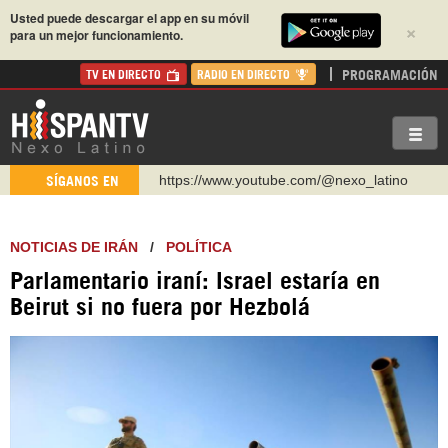
Usted puede descargar el app en su móvil
×
para un mejor funcionamiento.
PROGRAMACIÓN
TV EN DIRECTO
RADIO EN DIRECTO
https://www.youtube.com/@nexo_latino
SÍGANOS EN
http://twitter.com/nexo_latino
https://t.me/hispantvcanal
NOTICIAS DE IRÁN
/
POLÍTICA
https://urmedium.com/c/hispantv
Parlamentario iraní: Israel estaría en
WhatsApp y Viber: +98 921 79 29 404
Beirut si no fuera por Hezbolá
Instagram como: hispan_tv
https://www.facebook.com/Nexolatino.Canal