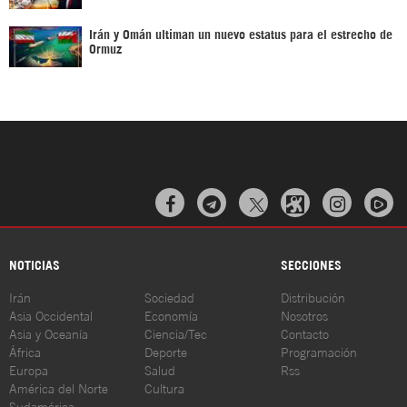
Irán y Omán ultiman un nuevo estatus para el estrecho de
Ormuz



NOTICIAS
SECCIONES
Irán
Sociedad
Distribución
Asia Occidental
Economía
Nosotros
Asia y Oceanía
Ciencia/Tec
Contacto
África
Deporte
Programación
Europa
Salud
Rss
América del Norte
Cultura
Sudamérica