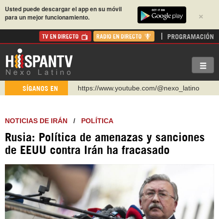
Usted puede descargar el app en su móvil
×
para un mejor funcionamiento.
PROGRAMACIÓN
TV EN DIRECTO
RADIO EN DIRECTO
https://www.youtube.com/@nexo_latino
SÍGANOS EN
http://twitter.com/nexo_latino
https://t.me/hispantvcanal
NOTICIAS DE IRÁN
/
POLÍTICA
https://urmedium.com/c/hispantv
Rusia: Política de amenazas y sanciones
WhatsApp y Viber: +98 921 79 29 404
de EEUU contra Irán ha fracasado
Instagram como: hispan_tv
https://www.facebook.com/Nexolatino.Canal