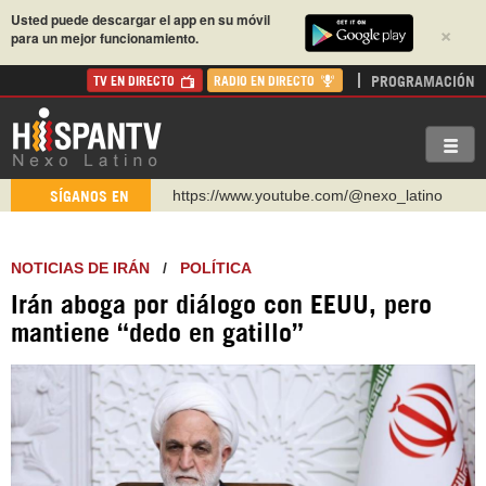
Usted puede descargar el app en su móvil
×
para un mejor funcionamiento.
PROGRAMACIÓN
TV EN DIRECTO
RADIO EN DIRECTO
https://www.youtube.com/@nexo_latino
SÍGANOS EN
http://twitter.com/nexo_latino
https://t.me/hispantvcanal
NOTICIAS DE IRÁN
/
POLÍTICA
https://urmedium.com/c/hispantv
Irán aboga por diálogo con EEUU, pero
WhatsApp y Viber: +98 921 79 29 404
mantiene “dedo en gatillo”
Instagram como: hispan_tv
https://www.facebook.com/Nexolatino.Canal