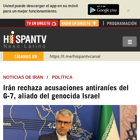
Usted puede descargar el app en su móvil
×
para un mejor funcionamiento.
PROGRAMACIÓN
TV EN DIRECTO
RADIO EN DIRECTO
https://t.me/hispantvcanal
SÍGANOS EN
https://urmedium.com/c/hispantv
WhatsApp y Viber: +98 921 79 29 404
NOTICIAS DE IRÁN
/
POLÍTICA
Instagram como: hispan_tv
Irán rechaza acusaciones antiraníes del
https://www.facebook.com/Nexolatino.Canal
G-7, aliado del genocida Israel
https://www.youtube.com/@nexo_latino
http://twitter.com/nexo_latino