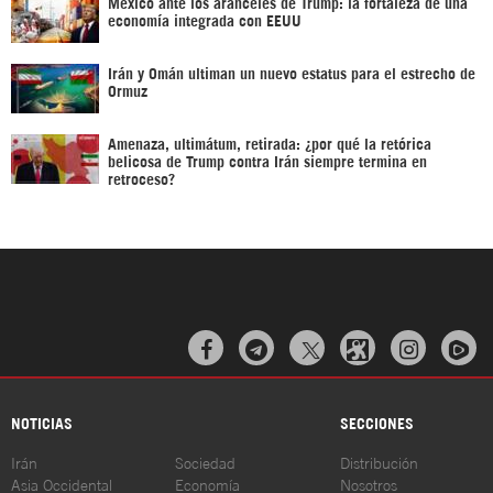
México ante los aranceles de Trump: la fortaleza de una
economía integrada con EEUU
Irán y Omán ultiman un nuevo estatus para el estrecho de
Ormuz
Amenaza, ultimátum, retirada: ¿por qué la retórica
belicosa de Trump contra Irán siempre termina en
retroceso?



NOTICIAS
SECCIONES
Irán
Sociedad
Distribución
Asia Occidental
Economía
Nosotros