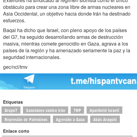
Exteriores ha sindicado al régimen sionista como el único
obstáculo para crear una zona libre de armas nucleares en
Asia Occidental, un objetivo hacia donde Irán ha destinado
esfuerzos.
Baqai ha dicho que Israel, con pleno apoyo de los países
del G7, ha seguido desarrollando armas de destrucción
masiva, mientras comete genocidio en Gaza, agrava a los
países de la región y ha amenazado seriamente la paz y la
seguridad internacionales.
gec/ncl/tmv
Etiquetas
Grupo7
Sanciones contra Irán
TNP
Apartheid Israelí
Represión de Palestinos
Agresión a Gaza
Abás Araqchi
Enlace corto