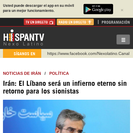
Usted puede descargar el app en su móvil
×
para un mejor funcionamiento.
PROGRAMACIÓN
TV EN DIRECTO
RADIO EN DIRECTO
https://www.facebook.com/Nexolatino.Canal
SÍGANOS EN
https://www.youtube.com/@nexo_latino
http://twitter.com/nexo_latino
NOTICIAS DE IRÁN
/
POLÍTICA
https://t.me/hispantvcanal
Irán: El Líbano será un infierno eterno sin
https://urmedium.com/c/hispantv
retorno para los sionistas
WhatsApp y Viber: +98 921 79 29 404
Instagram como: hispan_tv