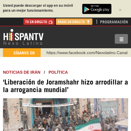
Usted puede descargar el app en su móvil
×
para un mejor funcionamiento.
PROGRAMACIÓN
TV EN DIRECTO
RADIO EN DIRECTO
https://www.youtube.com/@nexo_latino
SÍGANOS EN
http://twitter.com/nexo_latino
https://t.me/hispantvcanal
NOTICIAS DE IRÁN
/
POLÍTICA
https://urmedium.com/c/hispantv
‘Liberación de Joramshahr hizo arrodillar a
WhatsApp y Viber: +98 921 79 29 404
la arrogancia mundial’
Instagram como: hispan_tv
https://www.facebook.com/Nexolatino.Canal