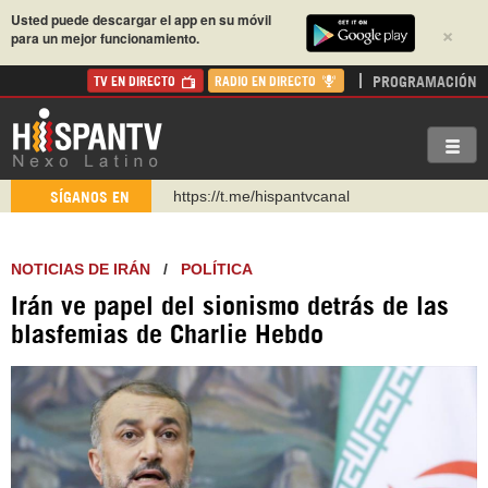
Usted puede descargar el app en su móvil
×
para un mejor funcionamiento.
PROGRAMACIÓN
TV EN DIRECTO
RADIO EN DIRECTO
https://urmedium.com/c/hispantv
SÍGANOS EN
WhatsApp y Viber: +98 921 79 29 404
Instagram como: hispan_tv
NOTICIAS DE IRÁN
/
POLÍTICA
https://www.facebook.com/Nexolatino.Canal
Irán ve papel del sionismo detrás de las
https://www.youtube.com/@nexo_latino
blasfemias de Charlie Hebdo
http://twitter.com/nexo_latino
https://t.me/hispantvcanal