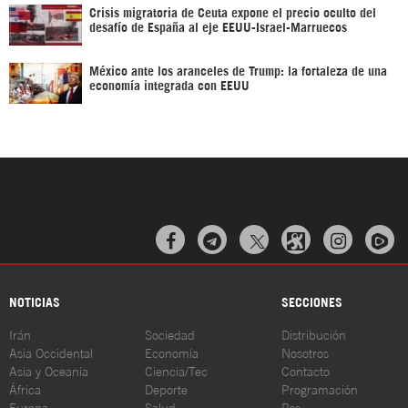
Crisis migratoria de Ceuta expone el precio oculto del
desafío de España al eje EEUU-Israel-Marruecos
México ante los aranceles de Trump: la fortaleza de una
economía integrada con EEUU



NOTICIAS
SECCIONES
Irán
Sociedad
Distribución
Asia Occidental
Economía
Nosotros
Asia y Oceanía
Ciencia/Tec
Contacto
África
Deporte
Programación
Europa
Salud
Rss