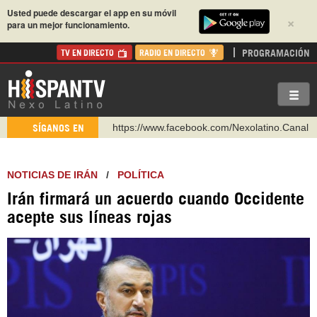
Usted puede descargar el app en su móvil
×
para un mejor funcionamiento.
PROGRAMACIÓN
TV EN DIRECTO
RADIO EN DIRECTO
https://www.facebook.com/Nexolatino.Canal
https://www.youtube.com/@nexo_latino
SÍGANOS EN
http://twitter.com/nexo_latino
https://t.me/hispantvcanal
NOTICIAS DE IRÁN
/
POLÍTICA
https://urmedium.com/c/hispantv
Irán firmará un acuerdo cuando Occidente
WhatsApp y Viber: +98 921 79 29 404
acepte sus líneas rojas
Instagram como: hispan_tv