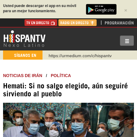
Usted puede descargar el app en su móvil
×
para un mejor funcionamiento.
PROGRAMACIÓN
TV EN DIRECTO
RADIO EN DIRECTO
https://urmedium.com/c/hispantv
SÍGANOS EN
WhatsApp y Viber: +98 921 79 29 404
Instagram como: hispan_tv
NOTICIAS DE IRÁN
/
POLÍTICA
https://www.facebook.com/Nexolatino.Canal
Hemati: Si no salgo elegido, aún seguiré
https://www.youtube.com/@nexo_latino
sirviendo al pueblo
http://twitter.com/nexo_latino
https://t.me/hispantvcanal