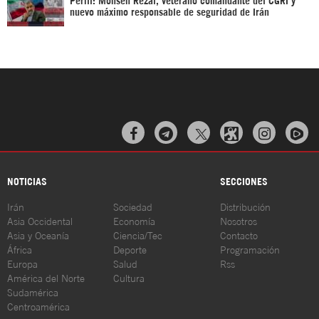
nuevo máximo responsable de seguridad de Irán



NOTICIAS
SECCIONES
Irán
Sociedad
Distribución
Asia Occidental
Economía
Nosotros
Asia y Oceanía
Ciencia/Tec
Contacto
África
Deporte
Programación
Europa
Salud
Rss
América del Norte
Cultura
Sudamérica
Centroamérica