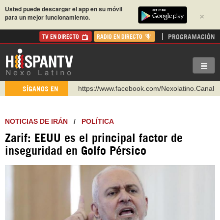
Usted puede descargar el app en su móvil
×
para un mejor funcionamiento.
PROGRAMACIÓN
TV EN DIRECTO
RADIO EN DIRECTO
https://www.facebook.com/Nexolatino.Canal
SÍGANOS EN
https://www.youtube.com/@nexo_latino
http://twitter.com/nexo_latino
NOTICIAS DE IRÁN
/
POLÍTICA
https://t.me/hispantvcanal
Zarif: EEUU es el principal factor de
https://urmedium.com/c/hispantv
inseguridad en Golfo Pérsico
WhatsApp y Viber: +98 921 79 29 404
Instagram como: hispan_tv