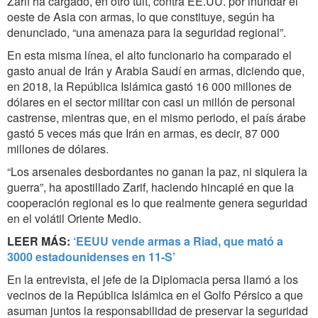
Zarif ha cargado, en otro tuit, contra EE.UU. por inundar el
oeste de Asia con armas, lo que constituye, según ha
denunciado, “una amenaza para la seguridad regional”.
En esta misma línea, el alto funcionario ha comparado el
gasto anual de Irán y Arabia Saudí en armas, diciendo que,
en 2018, la República Islámica gastó 16 000 millones de
dólares en el sector militar con casi un millón de personal
castrense, mientras que, en el mismo periodo, el país árabe
gastó 5 veces más que Irán en armas, es decir, 87 000
millones de dólares.
“Los arsenales desbordantes no ganan la paz, ni siquiera la
guerra”, ha apostillado Zarif, haciendo hincapié en que la
cooperación regional es lo que realmente genera seguridad
en el volátil Oriente Medio.
LEER MÁS:
‘EEUU vende armas a Riad, que mató a
3000 estadounidenses en 11-S’
En la entrevista, el jefe de la Diplomacia persa llamó a los
vecinos de la República Islámica en el Golfo Pérsico a que
asuman juntos la responsabilidad de preservar la seguridad