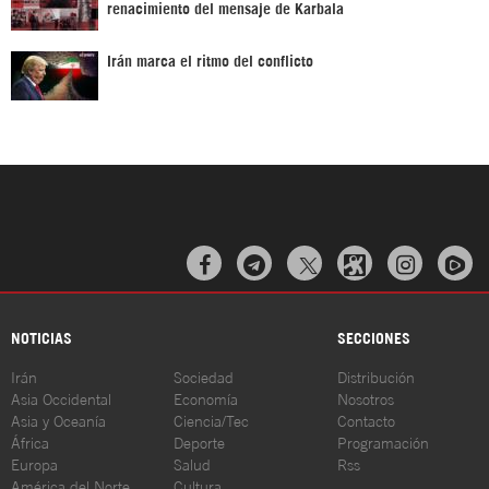
renacimiento del mensaje de Karbala
Irán marca el ritmo del conflicto



NOTICIAS
SECCIONES
Irán
Sociedad
Distribución
Asia Occidental
Economía
Nosotros
Asia y Oceanía
Ciencia/Tec
Contacto
África
Deporte
Programación
Europa
Salud
Rss
América del Norte
Cultura