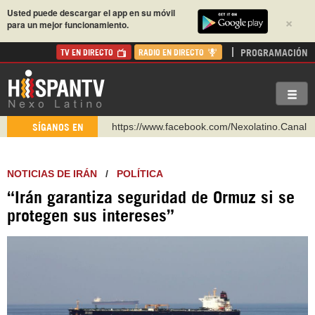
Usted puede descargar el app en su móvil
×
para un mejor funcionamiento.
PROGRAMACIÓN
TV EN DIRECTO
RADIO EN DIRECTO
https://www.facebook.com/Nexolatino.Canal
SÍGANOS EN
https://www.youtube.com/@nexo_latino
http://twitter.com/nexo_latino
NOTICIAS DE IRÁN
/
POLÍTICA
https://t.me/hispantvcanal
“Irán garantiza seguridad de Ormuz si se
https://urmedium.com/c/hispantv
protegen sus intereses”
WhatsApp y Viber: +98 921 79 29 404
Instagram como: hispan_tv