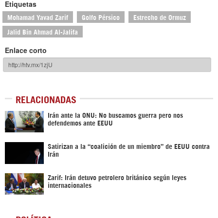
Etiquetas
Mohamad Yavad Zarif
Golfo Pérsico
Estrecho de Ormuz
Jalid Bin Ahmad Al-Jalifa
Enlace corto
RELACIONADAS
Irán ante la ONU: No buscamos guerra pero nos
defendemos ante EEUU
Satirizan a la “coalición de un miembro” de EEUU contra
Irán
Zarif: Irán detuvo petrolero británico según leyes
internacionales