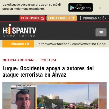
Usted puede descargar el app en su móvil
×
para un mejor funcionamiento.
PROGRAMACIÓN
TV EN DIRECTO
RADIO EN DIRECTO
https://www.facebook.com/Nexolatino.Canal
SÍGANOS EN
https://www.youtube.com/@nexo_latino
http://twitter.com/nexo_latino
NOTICIAS DE IRÁN
/
POLÍTICA
https://t.me/hispantvcanal
Luque: Occidente apoya a autores del
https://urmedium.com/c/hispantv
ataque terrorista en Ahvaz
WhatsApp y Viber: +98 921 79 29 404
Instagram como: hispan_tv