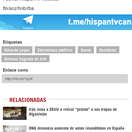
ftn/anz/hnb/rba
Etiquetas
Eduardo Luque
Extremistas takfiríes
Daesh
Occidente
Defensa Sagrada de Irán
Enlace corto
RELACIONADAS
Irán insta a EEUU a retirar “pronto” a sus tropas de
Afganistán
ONG denuncia aumento de actos islamófobos en España