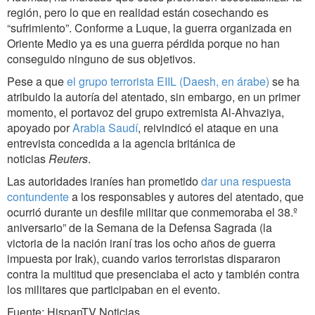
región, pero lo que en realidad están cosechando es
“sufrimiento”. Conforme a Luque, la guerra organizada en
Oriente Medio ya es una guerra pérdida porque no han
conseguido ninguno de sus objetivos.
Pese a que
el grupo terrorista EIIL (Daesh, en árabe)
se ha
atribuido la autoría del atentado, sin embargo, en un primer
momento, el portavoz del grupo extremista Al-Ahvaziya,
apoyado por
Arabia Saudí
, reivindicó el ataque en una
entrevista concedida a la agencia británica de
noticias
Reuters
.
Las autoridades iraníes han prometido
dar una respuesta
contundente
a los responsables y autores del atentado, que
ocurrió durante un desfile militar que conmemoraba el 38.º
aniversario” de la Semana de la Defensa Sagrada (la
victoria de la nación iraní tras los ocho años de guerra
impuesta por Irak), cuando varios terroristas dispararon
contra la multitud que presenciaba el acto y también contra
los militares que participaban en el evento.
Fuente: HispanTV Noticias