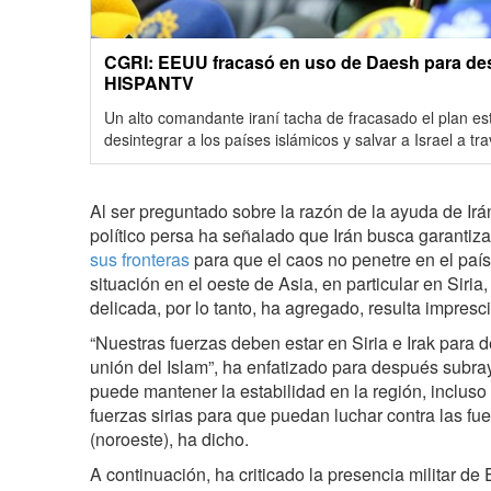
CGRI: EEUU fracasó en uso de Daesh para desi
HISPANTV
Un alto comandante iraní tacha de fracasado el plan e
desintegrar a los países islámicos y salvar a Israel a tra
Al ser preguntado sobre la razón de la ayuda de Ir
político persa ha señalado que Irán busca garantiz
sus fronteras
para que el caos no penetre en el país
situación en el oeste de Asia, en particular en Siria
delicada, por lo tanto, ha agregado, resulta impresci
“Nuestras fuerzas deben estar en Siria e Irak para d
unión del Islam”, ha enfatizado para después subray
puede mantener la estabilidad en la región, incluso
fuerzas sirias para que puedan luchar contra las f
(noroeste), ha dicho.
A continuación, ha criticado la presencia militar de