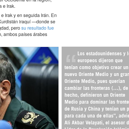
 e Irak.
e Irak y en seguida Irán. En
 Kurdistán iraquí —donde se
gdad, pero
su resultado fue
n, ambos países árabes
Los estadounidenses y l
europeos dijeron que
tenían como objetivo crear un
nuevo Oriente Medio y un gra
Oriente Medio, pues querían
cambiar las fronteras (…), de
hecho, definieron un Oriente
Medio para dominar las fronte
de Rusia y China y tenían un 
para cada una de ellas”, advi
Ali Akbar Velayati, el asesor d