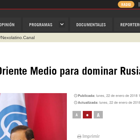
RADIO
OPINIÓN
PROGRAMAS
DOCUMENTALES
REPORTER
@nexo_latino
ino
ispantv
riente Medio para dominar Rusi
1 79 29 404
v
/Nexolatino.Canal
lunes, 22 de enero de 2018 
Publicada:
lunes, 22 de enero de 201
Actualizada:
•
A
A
Imprimir