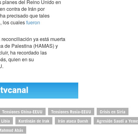
os planes del Reino Unido en
en contra de Irán por
ha precisado que tales
, los cuales
fueron
 reconciliación ya está muerta
ica de Palestina (HAMAS) y
luir, ha recordado las
ás, quien en su
U.
Tensiones China-EEUU
Tensiones Rusia-EEUU
Crisis en Siria
 Libia
Kurdistán de Irak
Irán ataca Daesh
Agresión Saudí a Yem
Mahmud Abás