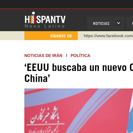
NOTICIAS
https://www.youtube.com/
SÍGANOS EN
http://twitter.com/nexo_lat
https://t.me/hispantvcanal
NOTICIAS DE IRÁN
/
POLÍTICA
https://urmedium.com/c/h
‘EEUU buscaba un nuevo O
WhatsApp y Viber: +98 92
China’
Instagram como: hispan_t
https://www.facebook.com