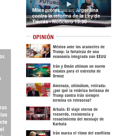
Miles protestan en Argentina
contra la reforma de la Ley de
Tierras - Noticiero 13:30
OPINIÓN
México ante los aranceles de
Trump: la fortaleza de una
os
economía integrada con EEUU
Irán y Omán ultiman un nuevo
estatus para el estrecho de
Ormuz
n
Amenaza, ultimátum, retirada:
¿por qué la retórica belicosa de
Trump contra Irán siempre
termina en retroceso?
ras
Arbaín: El viaje eterno de
recuerdo, resistencia y
plan
renacimiento del mensaje de
erte
Karbala
el
Irán marca el ritmo del conflicto