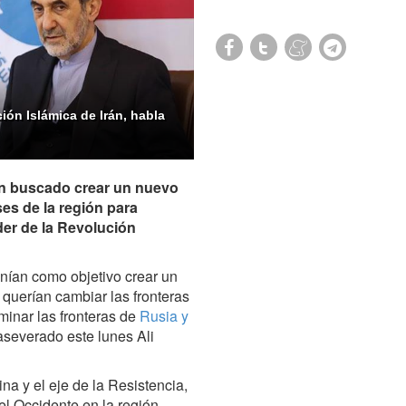
ción Islámica de Irán, habla
an buscado crear un nuevo
ses de la región para
der de la Revolución
nían como objetivo crear un
querían cambiar las fronteras
minar las fronteras de
Rusia y
aseverado este lunes Ali
a y el eje de la Resistencia,
l Occidente en la región,