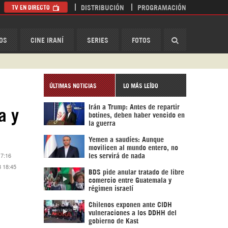
TV EN DIRECTO
DISTRIBUCIÓN
PROGRAMACIÓN
HispanTV
OS
CINE IRANÍ
SERIES
FOTOS
ÚLTIMAS NOTICIAS
LO MÁS LEÍDO
Irán a Trump: Antes de repartir
a y
botines, deben haber vencido en
la guerra
Yemen a saudíes: Aunque
movilicen al mundo entero, no
17:16
les servirá de nada
8 18:45
BDS pide anular tratado de libre
comercio entre Guatemala y
régimen israelí
Chilenos exponen ante CIDH
vulneraciones a los DDHH del
gobierno de Kast