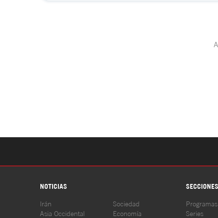
NOTICIAS
SECCIONE
Irán
Sociedad
Programas
Asia Occidental
Economía
Series