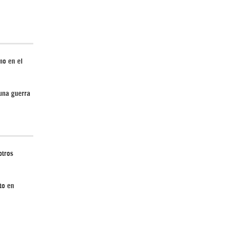
Irán pide “tolerancia cero” ante ataques
contra instalaciones nucleares | Detrás de
la Razón
mo en el
 una guerra
¿Cómo será el Golfo Pérsico sin EEUU?
otros
to en