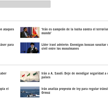
on ataques
‘Irán es campeón de la lucha contra el terroris
mundo’
láser para
Líder iraní advierte: Enemigos buscan suscitar
civil entre los musulmanes
haber
Irán a A. Saudí: Deje de mendigar seguridad a 
países
pla el
Irán analiza proyecto de ley para regular tránsi
Ormuz