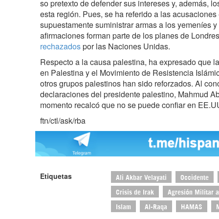
so pretexto de defender sus intereses y, además, l
esta región. Pues, se ha referido a las acusaciones 
supuestamente suministrar armas a los yemeníes y 
afirmaciones forman parte de los planes de Londres
rechazados
por las Naciones Unidas.
Respecto a la causa palestina, ha expresado que la
en Palestina y el Movimiento de Resistencia Islám
otros grupos palestinos han sido reforzados. Al conc
declaraciones del presidente palestino, Mahmud Ab
momento recalcó que no se puede confiar en EE.U
ftn/ctl/ask/rba
Etiquetas
Ali Akbar Velayati
Occidente
Crisis de Irak
Agresión Militar a
Islam
Al-Raqa
HAMAS