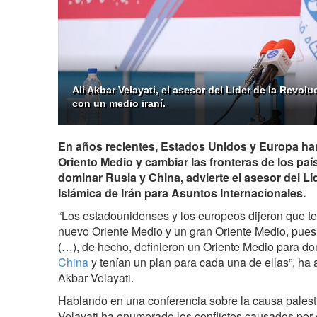
Ali Akbar Velayati, el asesor del Líder de la Revolu
con un medio iraní.
En años recientes, Estados Unidos y Europa h
Oriento Medio y cambiar las fronteras de los paí
dominar Rusia y China, advierte el asesor del Lí
Islámica de Irán para Asuntos Internacionales.
“Los estadounidenses y los europeos dijeron que te
nuevo Oriente Medio y un gran Oriente Medio, pues 
(…), de hecho, definieron un Oriente Medio para do
China
y tenían un plan para cada una de ellas”, ha 
Akbar Velayati.
Hablando en una conferencia sobre la causa palestin
Velayati ha enumerado los conflictos causados por e