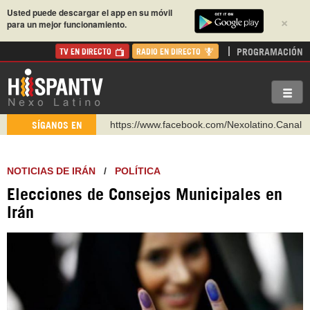
Usted puede descargar el app en su móvil
×
para un mejor funcionamiento.
PROGRAMACIÓN
TV EN DIRECTO
RADIO EN DIRECTO
https://www.facebook.com/Nexolatino.Canal
SÍGANOS EN
https://www.youtube.com/@nexo_latino
http://twitter.com/nexo_latino
NOTICIAS DE IRÁN
/
POLÍTICA
https://t.me/hispantvcanal
Elecciones de Consejos Municipales en
https://urmedium.com/c/hispantv
Irán
WhatsApp y Viber: +98 921 79 29 404
Instagram como: hispan_tv