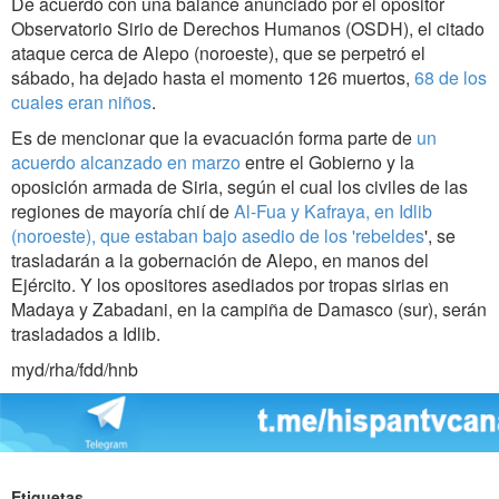
De acuerdo con una balance anunciado por el opositor
Observatorio Sirio de Derechos Humanos (OSDH), el citado
ataque cerca de Alepo (noroeste), que se perpetró el
sábado, ha dejado hasta el momento 126 muertos,
68 de los
cuales eran niños
.
Es de mencionar que la evacuación forma parte de
un
acuerdo alcanzado en marzo
entre el Gobierno y la
oposición armada de Siria, según el cual los civiles de las
regiones de mayoría chií de
Al-Fua y Kafraya, en Idlib
(noroeste), que estaban bajo asedio de los 'rebeldes
', se
trasladarán a la gobernación de Alepo, en manos del
Ejército. Y los opositores asediados por tropas sirias en
Madaya y Zabadani, en la campiña de Damasco (sur), serán
trasladados a Idlib.
myd/rha/fdd/hnb
Etiquetas