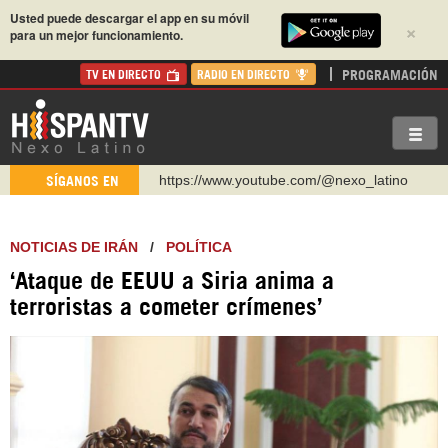
Usted puede descargar el app en su móvil
×
para un mejor funcionamiento.
PROGRAMACIÓN
TV EN DIRECTO
RADIO EN DIRECTO
https://www.youtube.com/@nexo_latino
SÍGANOS EN
http://twitter.com/nexo_latino
https://t.me/hispantvcanal
NOTICIAS DE IRÁN
/
POLÍTICA
https://urmedium.com/c/hispantv
‘Ataque de EEUU a Siria anima a
WhatsApp y Viber: +98 921 79 29 404
terroristas a cometer crímenes’
Instagram como: hispan_tv
https://www.facebook.com/Nexolatino.Canal