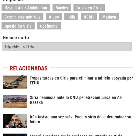
Hosein Amir Abdolahian
Mayles
Crisis en Siria
Extremistas takfiríes
Alepo
Idlib
OSDH
Madaya
Oposición Siria
Occidente
Enlace corto
RELACIONADAS
Tropas turcas en Siria para eliminar a milicia apoyada por
EEUU
Siria denuncia ante la ONU penetración turca en Al-
Hasaka
Irán insiste una vez más: Pueblo sirio debe determinar su
futuro
Moscú cuestiona las intenciones de Turquía en Siria