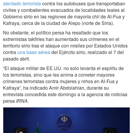
atentado terrorista
contra los autobuses que transportaban
civiles y combatientes evacuados de localidades leales al
Gobierno sirio en las regiones de mayoría chií de Al-Fua y
Kafraya, cerca de la ciudad de Alepo (norte de Siria).
No obstante, el político persa ha resaltado que los
extremistas takfiríes han aumentado sus crímenes en el
territorio sirio tras el ataque con misiles por Estados Unidos
contra
una base aérea
del Ejército sirio, realizado el 7 del
pasado abril.
“El ataque militar de EE.UU. no solo levanta el espíritu de
los terroristas, sino que les anima a cometer mayores
crímenes terroristas contra mujeres y niños en Al-Fua y
Kafraya”, ha indicado Amir Abdolahian, durante su
entrevista concedida este domingo a la agencia de noticias
persa
IRNA
.