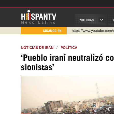
NOTICIAS
https://www.youtube.com/
SÍGANOS EN
http://twitter.com/nexo_lat
https://t.me/hispantvcanal
NOTICIAS DE IRÁN
/
POLÍTICA
https://urmedium.com/c/h
‘Pueblo iraní neutralizó 
WhatsApp y Viber: +98 92
sionistas’
Instagram como: hispan_t
https://www.facebook.com