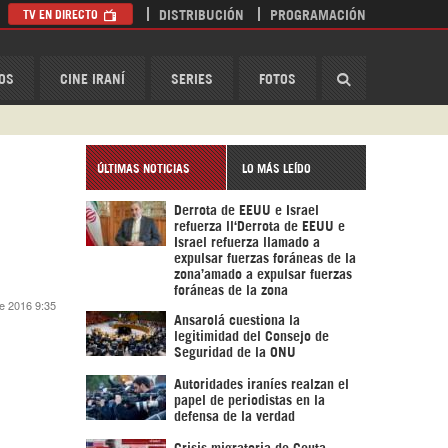
TV EN DIRECTO
DISTRIBUCIÓN
PROGRAMACIÓN
HispanTV
OS
CINE IRANÍ
SERIES
FOTOS
ÚLTIMAS NOTICIAS
LO MÁS LEÍDO
Derrota de EEUU e Israel
refuerza ll‘Derrota de EEUU e
Israel refuerza llamado a
expulsar fuerzas foráneas de la
zona’amado a expulsar fuerzas
foráneas de la zona
de 2016 9:35
Ansarolá cuestiona la
legitimidad del Consejo de
Seguridad de la ONU
Autoridades iraníes realzan el
papel de periodistas en la
defensa de la verdad
Crisis migratoria de Ceuta