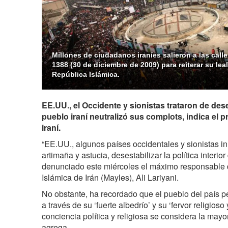
Millones de ciudadanos iraníes salieron a las call
1388 (30 de diciembre de 2009) para reiterar su leal
República Islámica.
EE.UU., el Occidente y sionistas trataron de dese
pueblo iraní neutralizó sus complots, indica el 
iraní.
“EE.UU., algunos países occidentales y sionistas i
artimaña y astucia, desestabilizar la política interior
denunciado este miércoles el máximo responsable 
Islámica de Irán (Mayles), Ali Lariyani.
No obstante, ha recordado que el pueblo del país p
a través de su ‘fuerte albedrío’ y su ‘fervor religioso
conciencia política y religiosa se considera la mayo
agrega.