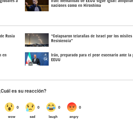
globales a
Irán: mentalidad de EEUU sigue igual: aniquila
naciones como en Hiroshima
 de Rusia
“Colapsaron telarañas de Israel por los misiles
Resistencia”
n en
Irán, preparado para el peor escenario ante la 
EEUU