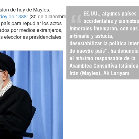
sesión de hoy de Mayles,
EE.UU., algunos países
dey de 1388”
(30 de diciembre
occidentales y sionistas
 país para repudiar los actos
ados por medios extranjeros,
inmorales intentaron, con sus
as elecciones presidenciales
artimaña y astucia,
desestabilizar la política inter
de nuestro país”, ha denunci
el máximo responsable de la
Asamblea Consultiva Islámica
Irán (Mayles), Ali Lariyani