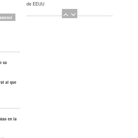
de EEUU
Jamenei
El Hombre eterno | Parte 2
n su
rol al que
CGRI de Irán asesta duros golpes a EEUU
stas en la
con ataque simultáneo en Asia Occidental |
Detrás de la Razón