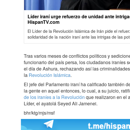
Líder iraní urge refuerzo de unidad ante intrig
HispanTV.com
El Líder de la Revolución Islámica de Irán pide el refuer
solidaridad de la nación iraní ante las intrigas de las p
Tras varios meses de conflictos políticos y sedicione
funcionario del país persa, los ciudadanos iraníes
el día de Ashura, rechazando así las criminalidades
la
Revolución Islámica
.
El jefe del Parlamento iraní ha calificado también d
la gente en aquel entonces, lo cual, a su juicio, rati
de los iraníes a la Revolución
que realizaron en el 
Líder, el ayatolá Seyed Ali Jamenei.
bhr/ktg/mjs/msf