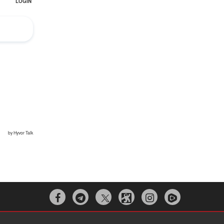


