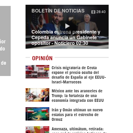
BOLETÍN DE NOTICIAS
28:40
Colombia estrena presidente y
Cepeda anuncia un Gabinete
opositor - Noticiero 02:30
ior
ado
OPINIÓN
 de
Crisis migratoria de Ceuta
expone el precio oculto del
desafío de España al eje EEUU-
Israel-Marruecos
México ante los aranceles de
Trump: la fortaleza de una
economía integrada con EEUU
Irán y Omán ultiman un nuevo
estatus para el estrecho de
Ormuz
Amenaza, ultimátum, retirada: