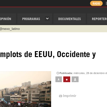
RADIO
OPINIÓN
PROGRAMAS
DOCUMENTALES
REPORTER
@nexo_latino
ino
ispantv
complots de EEUU, Occidente y
1 79 29 404
v
/Nexolatino.Canal
miércoles, 28 de diciembre 
Publicada:
•
A
A
Imprimir