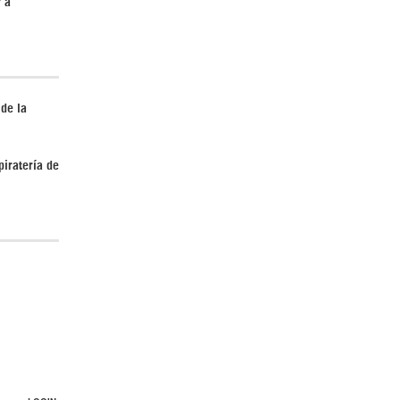
r a
 de la
¿Cómo será el Golfo Pérsico sin EEUU?
piratería de
Irán pide “tolerancia cero” ante ataques
contra instalaciones nucleares | Detrás de
la Razón