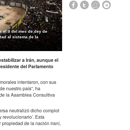
es el 9 del mes de dey de
tad al sistema de la
stabilizar a Irán, aunque el
presidente del Parlamento
nmorales intentaron, con sus
 de nuestro país”, ha
de la Asamblea Consultiva
ersa neutralizó dicho complot
 y revolucionario’. Esta
r propiedad de la nación iraní,