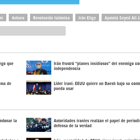
ni
Ashura
Revolución Islámica
Irán Elige
Ayatolá Seyed Ali 
uego que
Irán frustró “planes insidiosos” del enemigo co
independencia
ama de
Líder iraní: EEUU quiere un Daesh bajo su cont
pueda usar
andonar la
Autoridades iraníes realzan el papel de periodi
defensa de la verdad