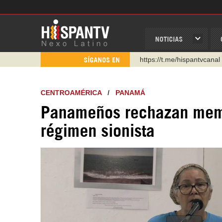
NOTICIAS
https://t.me/hispantvcanal
SÍGANOS EN
https://urmedium.com/c/h
WhatsApp y Viber: +98 92
CENTROAMÉRICA
/
PANAMÁ
Instagram como: hispan_t
Panameños rechazan memo
https://www.facebook.com
régimen sionista
https://www.youtube.com/
http://twitter.com/nexo_lat