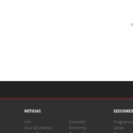
NOTICIAS
SECCIONE
Irán
Sociedad
Programas
Asia Occidental
Economía
Series