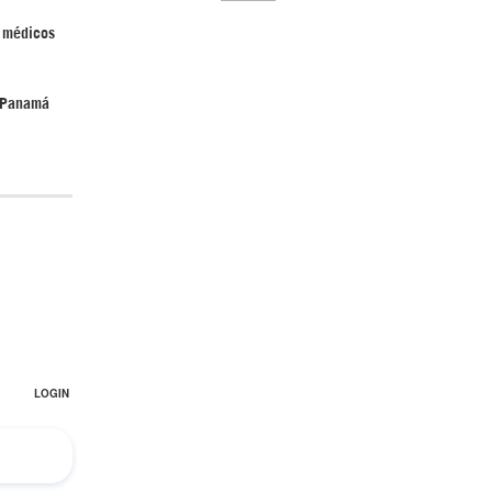
 médicos
n Panamá
El Hombre eterno | Parte 2
CGRI de Irán asesta duros golpes a EEUU
con ataque simultáneo en Asia Occidental |
Detrás de la Razón