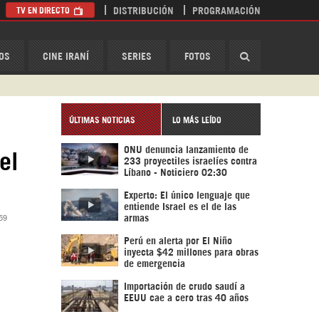
TV EN DIRECTO
DISTRIBUCIÓN
PROGRAMACIÓN
HispanTV
OS
CINE IRANÍ
SERIES
FOTOS
ÚLTIMAS NOTICIAS
LO MÁS LEÍDO
ONU denuncia lanzamiento de
el
233 proyectiles israelíes contra
Líbano - Noticiero 02:30
Experto: El único lenguaje que
entiende Israel es el de las
:59
armas
Perú en alerta por El Niño
inyecta $42 millones para obras
de emergencia
Importación de crudo saudí a
EEUU cae a cero tras 40 años