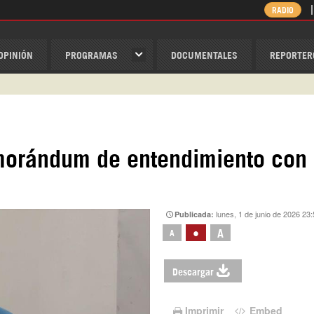
RADIO
OPINIÓN
PROGRAMAS
DOCUMENTALES
REPORTER
ispantv
1 79 29 404
v
rándum de entendimiento con 
/Nexolatino.Canal
@nexo_latino
ino
lunes, 1 de junio de 2026 23
Publicada:
•
A
A
Descargar
Imprimir
Embed