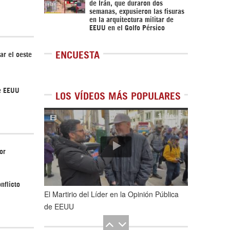
de Irán, que duraron dos
semanas, expusieron las fisuras
en la arquitectura militar de
EEUU en el Golfo Pérsico
ENCUESTA
ar el oeste
de EEUU
LOS VÍDEOS MÁS POPULARES
1
de
5
or
nflicto
El Martirio del Líder en la Opinión Pública
de EEUU