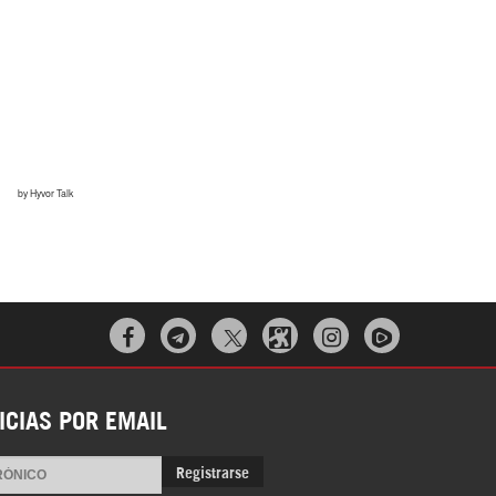
Irán pide “tolerancia cero” ante ataques
contra instalaciones nucleares | Detrás de
la Razón



“Cobarde crimen de guerra”: Irán denuncia
ataque de EEUU a su hospital infantil |
Detrás de la Razón
ICIAS POR EMAIL
Registrarse