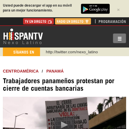
Usted puede descargar el app en su móvil
×
para un mejor funcionamiento.
PROGRAMACIÓN
TV EN DIRECTO
RADIO EN DIRECTO
http://twitter.com/nexo_latino
SÍGANOS EN
https://t.me/hispantvcanal
https://urmedium.com/c/hispantv
CENTROAMÉRICA
/
PANAMÁ
WhatsApp y Viber: +98 921 79 29 404
Trabajadores panameños protestan por
Instagram como: hispan_tv
cierre de cuentas bancarias
https://www.facebook.com/Nexolatino.Canal
https://www.youtube.com/@nexo_latino