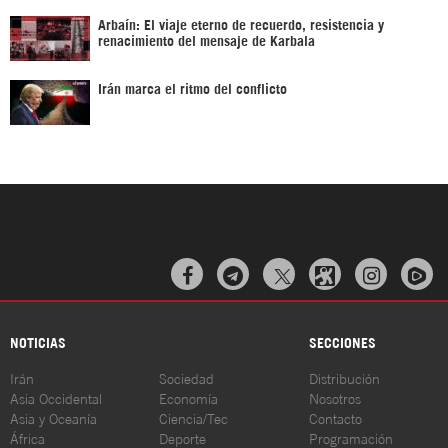
Arbaín: El viaje eterno de recuerdo, resistencia y
renacimiento del mensaje de Karbala
Irán marca el ritmo del conflicto



NOTICIAS
SECCIONES
Irán
Sociedad
Distribución
Asia Occidental
Economía
Nosotros
Asia y Oceanía
Ciencia/Tec
Contacto
África
Deporte
Programación