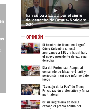
Irán culpa a EEUU por el cierre
del estrecho de Ormuz- Noticiero
en
2:30
OPINIÓN
dos
El hombre de Trump en Bogotá:
Cómo Colombia se está
3
acercando a EEUU e Israel bajo
el nuevo presidente de extrema
derecha
Día del Periodista: Ataque al
consulado de Mazar-e-Sharif y
periodista iraní que informó bajo
fuego
“Consejo de la Paz” de Trump:
Privatización diplomática y farsa
multilateral
Crisis migratoria de Ceuta
expone el precio oculto del