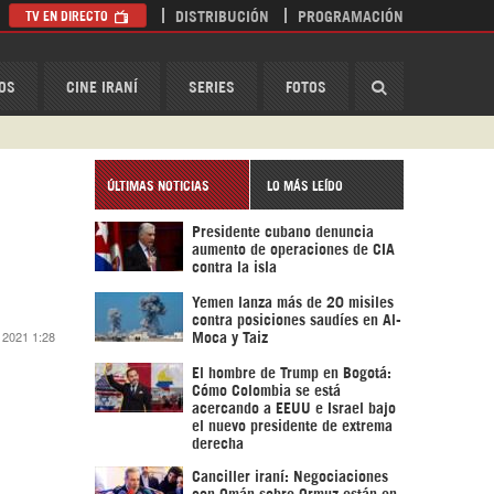
TV EN DIRECTO
DISTRIBUCIÓN
PROGRAMACIÓN
HispanTV
OS
CINE IRANÍ
SERIES
FOTOS
ÚLTIMAS NOTICIAS
LO MÁS LEÍDO
Presidente cubano denuncia
aumento de operaciones de CIA
contra la isla
Yemen lanza más de 20 misiles
contra posiciones saudíes en Al-
 2021 1:28
Moca y Taiz
El hombre de Trump en Bogotá:
Cómo Colombia se está
acercando a EEUU e Israel bajo
el nuevo presidente de extrema
derecha
Canciller iraní: Negociaciones
con Omán sobre Ormuz están en