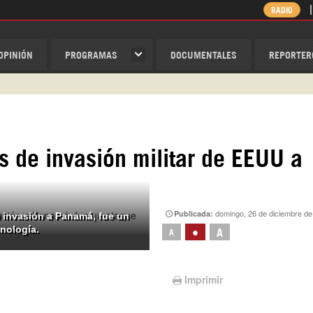
RADIO
OPINIÓN
PROGRAMAS
DOCUMENTALES
REPORTER
ispantv
1 79 29 404
v
/Nexolatino.Canal
s de invasión militar de EEUU a
@nexo_latino
ino
domingo, 26 de diciembre de
Publicada:
 invasión a Panamá, fue un
nología.
•
A
A
Imprimir