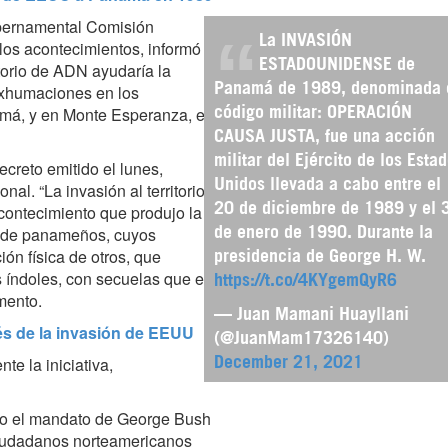
gubernamental Comisión
La INVASIÓN
los acontecimientos, informó
ESTADOUNIDENSE de
orio de ADN ayudaría la
exhumaciones en los
Panamá de 1989, denominada 
amá, y en Monte Esperanza, en
código militar: OPERACIÓN
CAUSA JUSTA, fue una acción
militar del Ejército de los Esta
creto emitido el lunes,
Unidos llevada a cabo entre el
onal.
“
La invasión al territorio
contecimiento que produjo la
20 de diciembre de 1989 y el 
al de panameños, cuyos
de enero de 1990.​ Durante la
ón física de otros, que
presidencia de George H. W.
s índoles, con secuelas que en
https://t.co/4KYgemQyR6
mento.
— Juan Mamani Huayllani
s de la invasión de EEUU
(@JuanMam17326140)
te la iniciativa,
December 21, 2021
ajo el mandato de George Bush
 ciudadanos norteamericanos