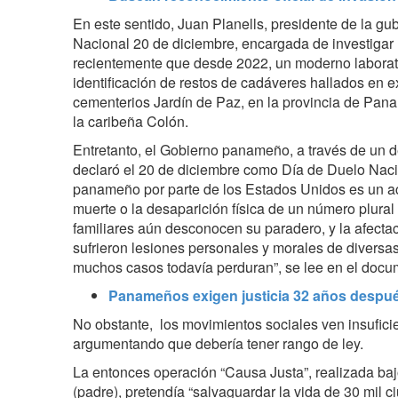
En este sentido, Juan Planells, presidente de la 
Nacional 20 de diciembre, encargada de investigar 
recientemente que desde 2022, un moderno laborat
identificación de restos de cadáveres hallados en 
cementerios Jardín de Paz, en la provincia de Pan
la caribeña Colón.
Entretanto, el Gobierno panameño, a través de un de
declaró el 20 de diciembre como Día de Duelo Naci
panameño por parte de los Estados Unidos es un a
muerte o la desaparición física de un número plur
familiares aún desconocen su paradero, y la afectaci
sufrieron lesiones personales y morales de diversa
muchos casos todavía perduran”, se lee en el docu
Panameños exigen justicia 32 años despué
No obstante, los movimientos sociales ven insuficien
argumentando que debería tener rango de ley.
La entonces operación “Causa Justa”, realizada b
(padre), pretendía “salvaguardar la vida de 30 mil