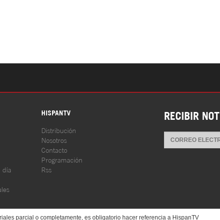
S
HISPANTV
RECIBIR NOT
Distribución
Nosotros
Contacto
Programación
l día
Rss
les
iales parcial o completamente, es obligatorio hacer referencia a HispanTV