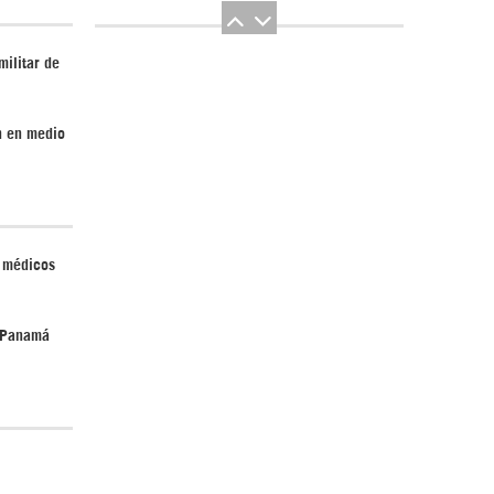
ilitar de
n en medio
El Hombre eterno | Parte 2
 médicos
n Panamá
CGRI de Irán asesta duros golpes a EEUU
con ataque simultáneo en Asia Occidental |
Detrás de la Razón