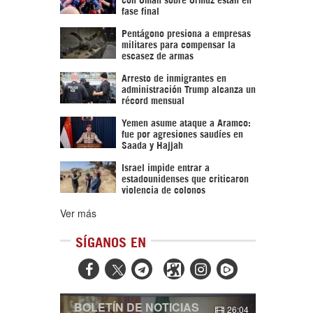
fase final
Pentágono presiona a empresas
militares para compensar la
escasez de armas
Arresto de inmigrantes en
administración Trump alcanza un
récord mensual
Yemen asume ataque a Aramco:
fue por agresiones saudíes en
Saada y Hajjah
Israel impide entrar a
estadounidenses que criticaron
violencia de colonos
Ver más
SÍGANOS EN



BOLETÍN DE NOTICIAS
26:04