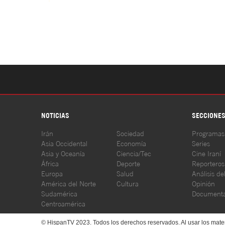
NOTICIAS
SECCIONE
Irán
Sociedad
Programas
Asia Occidental
Economía
Series
Asia y Oceanía
Ciencia/Tec
Cine Iraní
África
Deporte
Reporteros
Europa
Salud
Análisis de
América del Norte
Cultura
Opinión
Sudamérica
Documenta
Centroamérica
© HispanTV 2023. Todos los derechos reservados. Al usar los mater