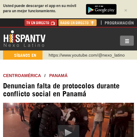
Usted puede descargar el app en su móvil
×
para un mejor funcionamiento.
PROGRAMACIÓN
TV EN DIRECTO
RADIO EN DIRECTO
https://www.youtube.com/@nexo_latino
SÍGANOS EN
http://twitter.com/nexo_latino
https://t.me/hispantvcanal
CENTROAMÉRICA
/
PANAMÁ
https://urmedium.com/c/hispantv
Denuncian falta de protocolos durante
WhatsApp y Viber: +98 921 79 29 404
conflicto social en Panamá
Instagram como: hispan_tv
https://www.facebook.com/Nexolatino.Canal